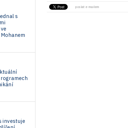
poslat e-mailem
ednal s
mi
 ve
n. Mohanem
ktuální
programech
ikání
s investuje
zšíření