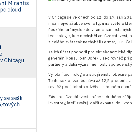
nt Mirantis
tpc cloud
V Chicagu se ve dnech od 12. do 17. září 2016
mezi největší akce svého typu na světě a kte
českého průmyslu zde v rámci samostatných 
technologie, kde nechyběl ani CzechInvest, p
z celého světa tak nechyběli Fermat, TOS Če
í
Jejich účast podpořil projekt ekonomické di
e
generální konzul pan Bořek Lizec rovněž při p
 v Chicagu
partnery a další významné hosty společenský
Výrobní technologie a strojírenství obecně pa
Tento sektor zaměstnává až 12,5 procenta z 
rovněž podíl tohoto odvětví na hrubém domá
Zástupci CzechInvestu během druhého zářijov
y se sešli
investory, kteří zvažují další expanzi do Evro
větových