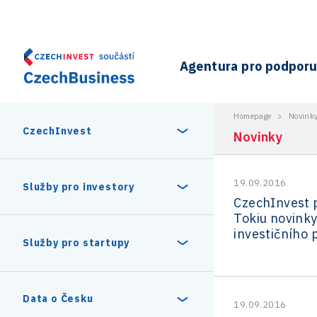
Agentura pro podporu 
Homepage
>
Novink
CzechInvest
Novinky
19.09.2016
O nás
Služby pro investory
CzechInvest p
Tokiu novink
Organizační struktura
investičního 
30 let CzechInvestu
Statistika investičních projektů
Služby pro startupy
Interní projekty
Vedení agentury CzechInvest
Program Digitální Evropa
Investiční pobídky a dotace
Czechia Dealroom
Data o Česku
19.09.2016