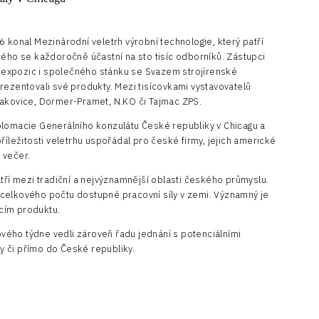
 konal Mezinárodní veletrh výrobní technologie, který patří
rého se každoročně účastní na sto tisíc odborníků. Zástupci
expozic i společného stánku se Svazem strojírenské
rezentovali své produkty. Mezi tisícovkami vystavovatelů
lakovice, Dormer-Pramet, N.KO či Tajmac ZPS.
plomacie Generálního konzulátu České republiky v Chicagu a
říležitosti veletrhu uspořádal pro české firmy, jejich americké
 večer.
tří mezi tradiční a nejvýznamnější oblasti českého průmyslu.
celkového počtu dostupné pracovní síly v zemi. Významný je
cím produktu.
ého týdne vedli zároveň řadu jednání s potenciálními
py či přímo do České republiky.