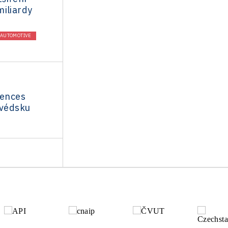
miliardy
AUTOMOTIVE
iences
Švédsku