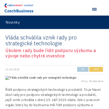
Ostrava
Langino
Jižní Korea
Inspirativní region 2023
Dotace
Design
Pardubice
Motionlab
Japonsko
Investice v obcích a městech 2021
Energetika
Policy
Plzeň
Pikto Digital
Taiwan
Investice v obcích a městech 2022
Novinky
Inovace
Production
Praha a střední Čechy
Retailys
Investice v obcích a městech 2023
Kreativní průmysl
Vláda schválila vznik rady pro
Services
Ústí nad Labem
Stavario
Investičně atraktivní region 2019
strategické technologie
Marketing
Testing
Zlín
Ullmanna
Úkolem rady bude řídit podporu výzkumu a
Konference Potenciál místní ekonomiky 2022
Podpora podnikání
vývoje nebo chytré investice
Aerospace
VisionCraft
Konference Potenciál místní ekonomiky 2021
PPP projekty
City
Hunter Games
Konference Potenciál místní ekonomiky 2019
15.09.2020
ČR
R&D
Průmyslová zóna
Drones
Kaleido
Konference Potenciál místní ekonomiky 2018
Příhraničí
Zdroj: Shutterstock
Manufacturing
LAM-X
Představení průběžného pokroku projektu
Řídit podporu strategických technologií a produktů. To je hlavní
Společenská odpovědnost
Rail
Pasportizace
úkol rady pro podporu strategických technologií a produktů,
Virtual Lab
Technická infrastruktura
jejíž vznik schválila v úterý 15. září 2020 vláda. Jde o pracovní
Road
orgán, který by do budoucna měl řídit podporu výzkumu a