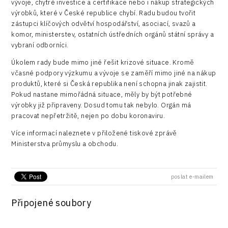
Technické vzdělávání
vývoje, chytré investice a certifikace nebo i nákup strategických
Connectivity
výrobků, které v České republice chybí. Radu budou tvořit
Zaměstnanost
zástupci klíčových odvětví hospodářství, asociací, svazů a
Consulting
komor, ministerstev, ostatních ústředních orgánů státní správy a
vybraní odborníci.
Data services
Úkolem rady bude mimo jiné řešit krizové situace. Kromě
Devices
včasné podpory výzkumu a vývoje se zaměří mimo jiné na nákup
produktů, které si Česká republika není schopna jinak zajistit.
Infrastructure
Pokud nastane mimořádná situace, měly by být potřebné
výrobky již připraveny. Dosud tomu tak nebylo. Orgán má
Logic/MaaS
pracovat nepřetržitě, nejen po dobu koronaviru.
R&D
Více informací naleznete v přiložené tiskové zprávě
Ministerstva průmyslu a obchodu.
Security
Vehicles
poslat e-mailem
Připojené soubory