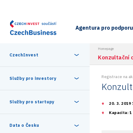
Agentura pro podporu 
Homepage
CzechInvest
Konzultační 
Registrace na ak
O nás
Služby pro investory
Konzult
Organizační struktura
30 let CzechInvestu
Statistika investičních projektů
Služby pro startupy
20. 3. 2019 
Interní projekty
Kapacita: 1
Vedení agentury CzechInvest
Program Digitální Evropa
Investiční pobídky a dotace
Czechia Dealroom
Data o Česku