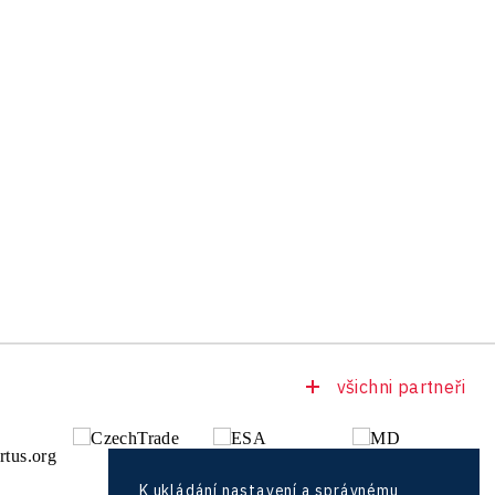
všichni partneři
K ukládání nastavení a správnému