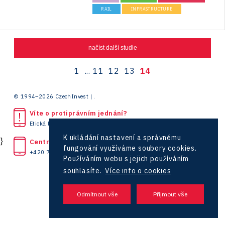
Defence Hub
RAIL
INFRASTRUCTURE
Mobilita
načíst další studie
Advanced Tech & Materials
1
...
11
12
13
14
ESA Insider
© 1994–2026 CzechInvest | .
ESA
Víte o protiprávním jednání?
Služby pro malé a střední podnikatele
Etická linka
ESA COMMERCIALISATION
K ukládání nastavení a správnému
}
Centrála
fungování využíváme soubory cookies.
SPACE
+420 727 850 330
Investiční pobídky a dotace
Používáním webu s jejich používáním
Služby pro municipality
souhlasíte.
Více info o cookies
Podpora podnikavých žen na CzechInvestu
Úvod
Média
Chcete dotace?
Hackathon pro obce