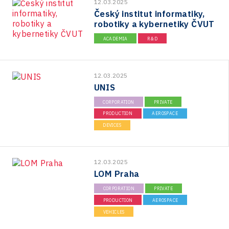
12.03.2025
Český institut informatiky,
robotiky a kybernetiky ČVUT
ACADEMIA
R&D
12.03.2025
UNIS
CORPORATION
PRIVATE
PRODUCTION
AEROSPACE
DEVICES
12.03.2025
LOM Praha
CORPORATION
PRIVATE
PRODUCTION
AEROSPACE
VEHICLES