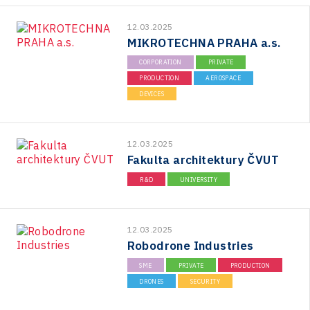
12.03.2025
MIKROTECHNA PRAHA a.s.
CORPORATION
PRIVATE
PRODUCTION
AEROSPACE
DEVICES
12.03.2025
Fakulta architektury ČVUT
R&D
UNIVERSITY
12.03.2025
Robodrone Industries
SME
PRIVATE
PRODUCTION
DRONES
SECURITY