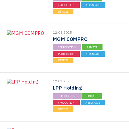
Technická infrastruktura
PRODUCTION
AEROSPACE
DEVICES
Technické vzdělávání
Zaměstnanost
12.03.2025
MGM COMPRO
CORPORATION
PRIVATE
PRODUCTION
AEROSPACE
DEVICES
12.03.2025
LPP Holding
CORPORATION
PRIVATE
PRODUCTION
AEROSPACE
DEVICES