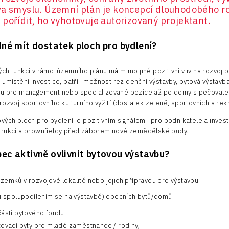
va smyslu. Územní plán je koncepcí dlouhodobého ro
pořídit, ho vyhotovuje autorizovaný projektant.
dné mít dostatek ploch pro bydlení?
ch funkcí v rámci územního plánu má mimo jiné pozitivní vliv na rozvoj p
 umístění investice, patří i možnost rezidenční výstavby, bytová výstavb
du pro management nebo specializované pozice až po domy s pečovate
ozvoj sportovního kulturního vyžití (dostatek zeleně, sportovních a rekr
vých ploch pro bydlení je pozitivním signálem i pro podnikatele a invest
trukci a brownfieldy před záborem nové zemědělské půdy.
ec aktivně ovlivnit bytovou výstavbu?
emků v rozvojové lokalitě nebo jejich přípravou pro výstavbu
i spolupodílením se na výstavbě) obecních bytů/domů
ásti bytového fondu:
tovací byty pro mladé zaměstnance / rodiny,