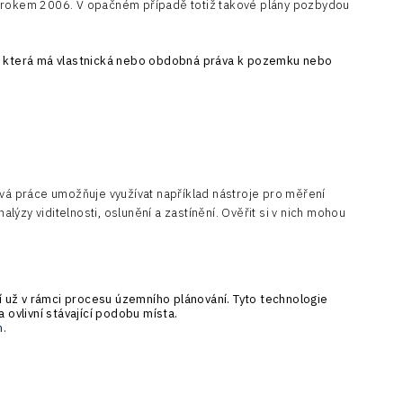
řed rokem 2006. V opačném případě totiž takové plány pozbydou
, která má vlastnická nebo obdobná práva k pozemku nebo
vá práce umožňuje využívat například nástroje pro měření
zy viditelnosti, oslunění a zastínění. Ověřit si v nich mohou
í už v rámci procesu územního plánování. Tyto technologie
a ovlivní stávající podobu místa.
h
.