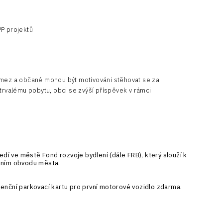
PP projektů
 mez a občané mohou být motivováni stěhovat se za
 trvalému pobytu, obci se zvýší příspěvek v rámci
dí ve městě Fond rozvoje bydlení (dále FRB), který slouží k
mním obvodu města.
enční parkovací kartu pro první motorové vozidlo zdarma.