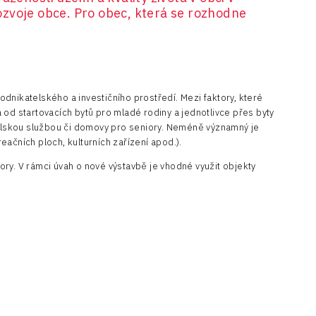
zvoje obce. Pro obec, která se rozhodne
odnikatelského a investičního prostředí. Mezi faktory, které
a od startovacích bytů pro mladé rodiny a jednotlivce přes byty
lskou službou či domovy pro seniory. Neméně významný je
eačních ploch, kulturních zařízení apod.).
ory. V rámci úvah o nové výstavbě je vhodné využit objekty