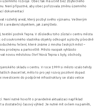
i územního rozvoje. Obec tak má učinit bez zbytečného
lánu. Není přípustné, aby obec pořizovala změnu územního
vací dokumentací
at rozlehlý areál, který pozbyl svého významu. Veškerým
it s areálem/objektem, jak zamýšlelo.
extilní podnik Tepna. V důsledku toho zůstal v centru města
ec od soukromého vlastníka objekty odkoupit a plochy původně
ednoduchému řešení, které známe z mnoha českých měst –
nou prodejnu a parkoviště. Město naopak vyhlásilo
vat novou městskou čtvrť Nová Tepna s byty, obchody,
ojenského skladu v centru. V roce 1999 si město vzalo tehdy
lších dvacet let, mělo to pro její rozvoj pozitivní dopad.
i investicemi do podpůrné infrastruktury se stalo velice
í. Není nutné hovořit o pravidelné aktualizaci například
st a dostatečný časový výhled. Je nutné mít ovšem na paměti,