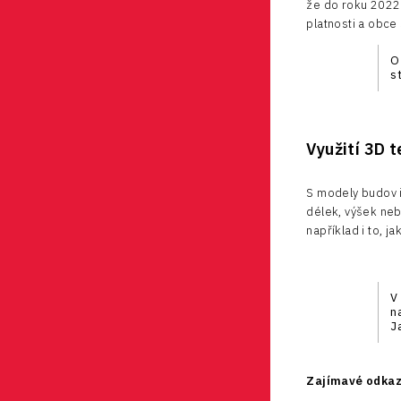
že do roku 2022 
platnosti a obce
O
s
Využití 3D 
S modely budov i
délek, výšek neb
například i to, j
V
n
J
Zajímavé odkaz