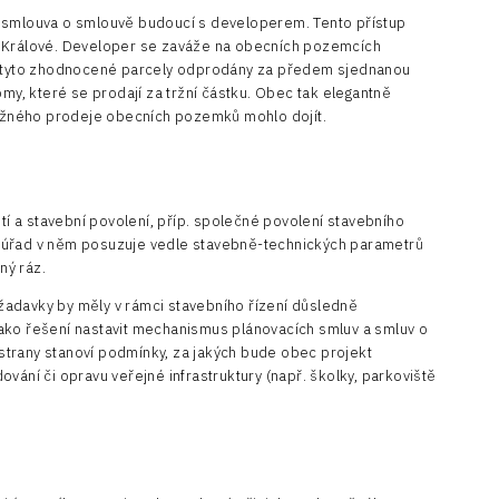
je smlouva o smlouvě budoucí s developerem. Tento přístup
dec Králové. Developer se zaváže na obecních pozemcích
cí tyto zhodnocené parcely odprodány za předem sjednanou
my, které se prodají za tržní částku. Obec tak elegantně
běžného prodeje obecních pozemků mohlo dojít.
tí a stavební povolení, příp. společné povolení stavebního
ní úřad v něm posuzuje vedle stavebně-technických parametrů
ný ráz.
adavky by měly v rámci stavebního řízení důsledně
 jako řešení nastavit mechanismus plánovacích smluv a smluv o
 strany stanoví podmínky, za jakých bude obec projekt
ání či opravu veřejné infrastruktury (např. školky, parkoviště