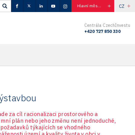
CZ
Hlavní město Praha
Centrála CzechInvestu
+420 727 850 330
výstavbou
e za cíl racionalizaci prostorového a
územní plán nebo jeho změnu není jednoduché,
du požadavků týkajících se vhodného
ženosti území a kvality života v obci v