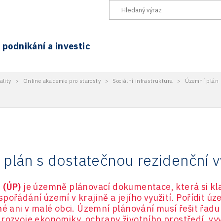
podnikání a investic
ality
>
Online akademie pro starosty
>
Sociální infrastruktura
>
Územní plán
n
plán s dostatečnou rezidenční 
 (ÚP)
je územně plánovací dokumentace, která si klad
pořádání území v krajině a jejího využití. Pořídit 
né ani v malé obci. Územní plánování musí řešit řa
rozvoje ekonomiky, ochrany životního prostředí, vyvá