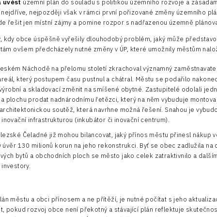
a uvést
územní plán do souladu s politikou územního rozvoje a zásadam
 nejdříve, nejpozději však v rámci první pořizované změny územního p
de řešit jen místní zájmy a pomine rozpor s nadřazenou územně pláno
, kdy obce úspěšně vyřešily dlouhodobý problém, jaký může představov
vitám ovšem předcházely nutné změny v ÚP, které umožnily městům nalož
ském Náchodě na přelomu století zkrachoval významný zaměstnavatel, t
 areál, který postupem času pustnul a chátral. Městu se podařilo nakon
výrobní a skladovací změnit na smíšené obytné. Zastupitelé odolali j
t a plochu prodat nadnárodnímu řetězci, který na něm vybuduje montova
architektonickou soutěž, která navrhne možná řešení. Snahou je vybudo
i inovační infrastrukturou (inkubátor či inovační centrum).
ezské Čeladné již mohou bilancovat, jaký přínos městu přinesl nákup v
úvěr 130 milionů korun na jeho rekonstrukci. Byť se obec zadlužila na da
ých bytů a obchodních ploch se město jako celek zatraktivnilo a dalším
 investory.
án městu a obci přínosem a ne přítěží, je nutné počítat s jeho aktualizac
t, pokud rozvoj obce není překotný a stávající plán reflektuje skutečno