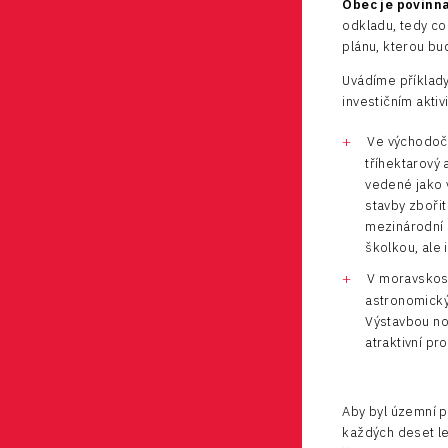
Obec je povinn
odkladu, tedy co
plánu, kterou bu
Uvádíme příklady
investičním akti
Ve východoče
tříhektarový
vedené jako 
stavby zboři
mezinárodní 
školkou, ale 
V moravskosl
astronomický 
Výstavbou nov
atraktivní pro
Aby byl územní pl
každých deset le