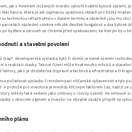
em, jak s minimem vložených investic vytvořit kvalitní bytové zázemí, 
bci Nechanice, která je ale zajímavou spádovou oblastí pro blízký Hra
rou technickou infrastrukturu v daném termínu a následně jsou mu ob
o parcelách následně vznikne několik desítek bungalovů a dva bytové do
u po bydlení a zároveň se chránila před spekulacemi, ke kterým by u 
odnutí a stavební povolení
tů (např. developerská výstavba bytů či domů) je nutné územní rozhodnu
ní a realizaci stavby. Takové řízení může trvat mnoho měsíců a staveb
é faktory, jako je dostatečná dopravní a technická infrastruktura či krajin
ou požadovat výstavbu či modernizaci občanské vybavenosti a tyto pož
it. A protože pro investora je mnohdy klíčovým faktorem čas, nabízí se
estory (někdy také vedeno jako smlouvy o rozvoji území). Ve smlouvě si
ladný s obecním zájmem a investor se obvykle zaváže přispět na vybudov
ního plánu