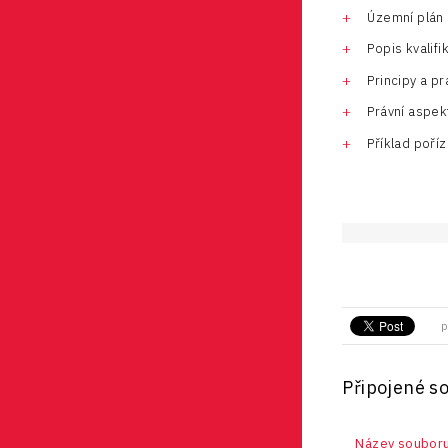
Územní plán 
Popis kvalif
Principy a p
Právní aspek
Příklad poří
p
Připojené s
Název soubor