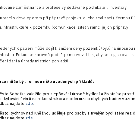
fikované zaměstnance a profese vyhledávané podnikateli, investory.
uprací s developerem pří přípravě projektu a jeho realizaci (i formou P
a infrastruktuře k pozemku (komunikace, sítě) v rámci jejich přípravy
uvedených opatření může dojít k snížení ceny pozemků/bytů na únosnou
itostmi. Pokud se zároveň podaří je motivovat tak, aby se registrovali k
ení daní a úhrady místních poplatků.
vace může být formou níže uvedených příkladů:
ěsto Sobotka založilo pro zlepšování úrovně bydlení a životního prostře
oskytování úvěrů na rekonstrukci a modernizaci obytných budov v úze
dkaz najdete
zde
.
ěsto Rychnov nad Kněžnou uděluje pro osoby s trvalým bydlištěm rezid
dkaz najdete
zde
.