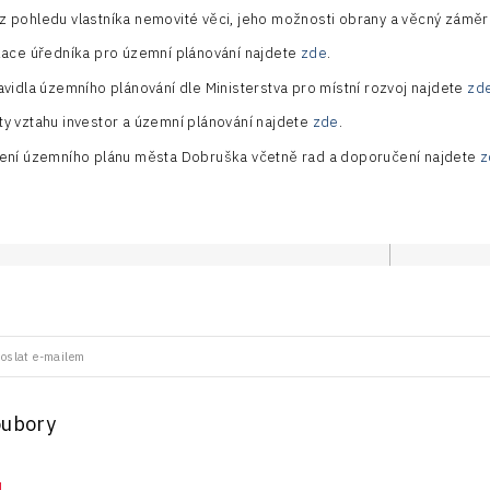
z pohledu vlastníka nemovité věci, jeho možnosti obrany a věcný zámě
ikace úředníka pro územní plánování najdete
zde
.
ravidla územního plánování dle Ministerstva pro místní rozvoj najdete
zd
ty vztahu investor a územní plánování najdete
zde
.
zení územního plánu města Dobruška včetně rad a doporučení najdete
z
oslat e-mailem
oubory
u