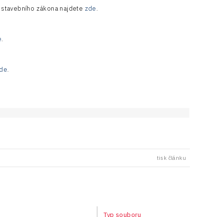
r stavebního zákona najdete
zde
.
e
.
de
.
tisk článku
Typ souboru