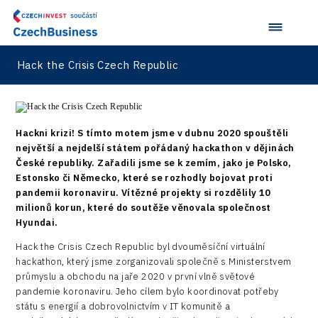
Devices
Infrastructure
Hack the Crisis Czech Republic
Logic/MaaS
R&D
Security
Hackni krizi! S tímto motem jsme v dubnu 2020 spouštěli
největší a nejdelší státem pořádaný hackathon v dějinách
Vehicles
České republiky. Zařadili jsme se k zemím, jako je Polsko,
Estonsko či Německo, které se rozhodly bojovat proti
pandemii koronaviru. Vítězné projekty si rozdělily 10
milionů korun, které do soutěže věnovala společnost
Hyundai.
Hack the Crisis Czech Republic byl dvouměsíční virtuální
hackathon, který jsme zorganizovali společně s Ministerstvem
průmyslu a obchodu na jaře 2020 v první vlně světové
pandemie koronaviru. Jeho cílem bylo koordinovat potřeby
státu s energií a dobrovolnictvím v IT komunitě a