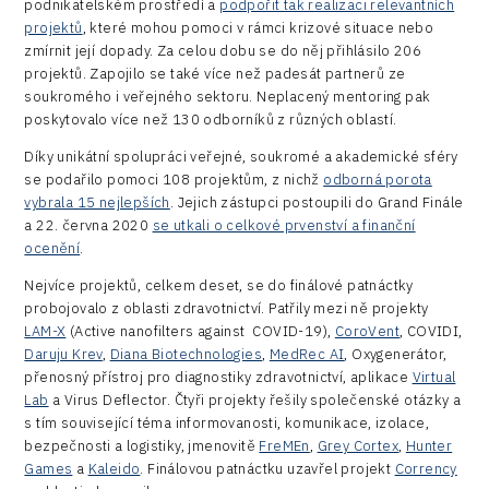
podnikatelském prostředí a
podpořit tak realizaci relevantních
projektů
, které mohou pomoci v rámci krizové situace nebo
zmírnit její dopady. Za celou dobu se do něj přihlásilo 206
projektů. Zapojilo se také více než padesát partnerů ze
soukromého i veřejného sektoru. Neplacený mentoring pak
poskytovalo více než 130 odborníků z různých oblastí.
Díky unikátní spolupráci veřejné, soukromé a akademické sféry
se podařilo pomoci 108 projektům, z nichž
odborná porota
vybrala 15 nejlepších
. Jejich zástupci postoupili do Grand Finále
a 22. června 2020
se utkali o celkové prvenství a finanční
ocenění
.
Nejvíce projektů, celkem deset, se do finálové patnáctky
probojovalo z oblasti zdravotnictví. Patřily mezi ně projekty
LAM-X
(Active nanofilters against COVID-19),
CoroVent
, COVIDI,
Daruju Krev
,
Diana Biotechnologies
,
MedRec AI
, Oxygenerátor,
přenosný přístroj pro diagnostiky zdravotnictví, aplikace
Virtual
Lab
a Virus Deflector. Čtyři projekty řešily společenské otázky a
s tím související téma informovanosti, komunikace, izolace,
bezpečnosti a logistiky, jmenovitě
FreMEn
,
Grey Cortex
,
Hunter
Games
a
Kaleido
. Finálovou patnáctku uzavřel projekt
Corrency