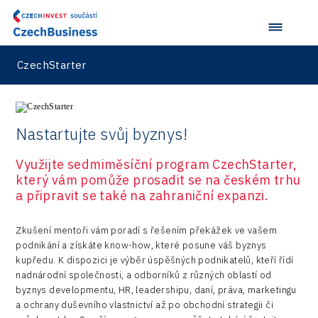
Drones
Kaleido
Konference Potenciál místní ekonomiky 2018
Příhraničí
Manufacturing
LAM-X
Představení průběžného pokroku projektu
Společenská odpovědnost
Rail
CzechStarter
Pasportizace
Virtual Lab
Technická infrastruktura
Road
Technické vzdělávání
Connectivity
Nastartujte svůj byznys!
Zaměstnanost
Consulting
Využijte sedmiměsíční program CzechStarter,
Data services
který vám pomůže prosadit se na českém trhu
a připravit se také na zahraniční expanzi.
Devices
Infrastructure
Zkušení mentoři vám poradí s řešením překážek ve vašem
podnikání a získáte know-how, které posune váš byznys
Logic/MaaS
kupředu. K dispozici je výběr úspěšných podnikatelů, kteří řídí
nadnárodní společnosti, a odborníků z různých oblastí od
R&D
byznys developmentu, HR, leadershipu, daní, práva, marketingu
a ochrany duševního vlastnictví až po obchodní strategii či
Security