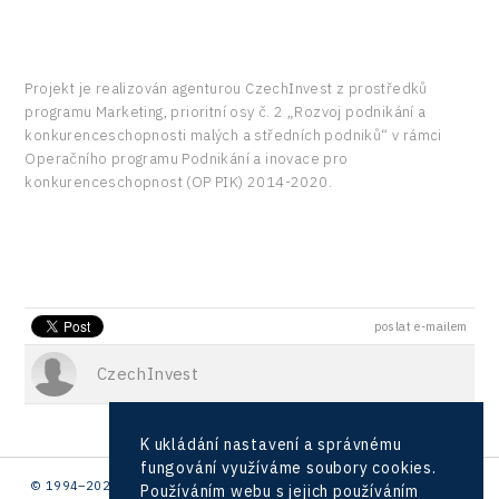
Projekt je realizován agenturou CzechInvest z prostředků
programu Marketing, prioritní osy č. 2 „Rozvoj podnikání a
konkurenceschopnosti malých a středních podniků“ v rámci
Operačního programu Podnikání a inovace pro
konkurenceschopnost (OP PIK) 2014-2020.
poslat e-mailem
CzechInvest
K ukládání nastavení a správnému
fungování využíváme soubory cookies.
© 1994–2026 CzechInvest | .
Používáním webu s jejich používáním