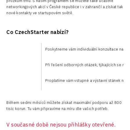
průzkum trhu. S naším programem se můžete také účastnit
networkingových akcí v České republice i v zahraničí a získat tak
Vehicles
nové kontakty ve startupovém světě.
Co CzechStarter nabízí?
Poskytneme vám individuální konzultace na mír
Při řešení odborných otázek, týkajících se nap
Proplatíme vám vstupné a výstavní stánek na 
Během sedmi měsíců můžete získat maximální podporu až 800
tisíc korun. Tu vám připravíme na míru dle vašich potřeb.
V současné době nejsou přihlášky otevřené.