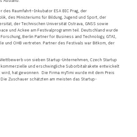
s Ausland.
er des Raumfahrt–Inkubator ESA BIC Prag, der
k, des Ministeriums für Bildung, Jugend und Sport, der
rsität, der Technischen Universität Ostrava, GNSS sowie
pace und Ackee am Festivalprogramm teil. Deutschland wurde
Forschung, Berlin Partner for Business and Technology, GTAI,
ile und OHB vertreten. Partner des Festivals war Bitkom, der
r Wettbewerb von sieben Startup-Unternehmen, Czech Startup
te kommerzielle und erschwingliche Suborbitalrakete entwickelt
rt wird, hat gewonnen. Die Firma myTimi wurde mit dem Preis
Die Zuschauer schätzten am meisten das Startup-