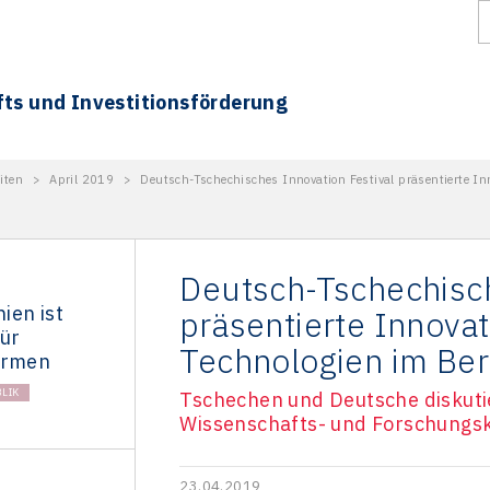
fts und Investitionsförderung
iten
>
April 2019
>
Deutsch-Tschechisches Innovation Festival präsentierte In
Deutsch-Tschechisch
ien ist
präsentierte Innovat
für
Technologien im Ber
irmen
LIK
Tschechen und Deutsche diskutie
Wissenschafts- und Forschungs
23.04.2019