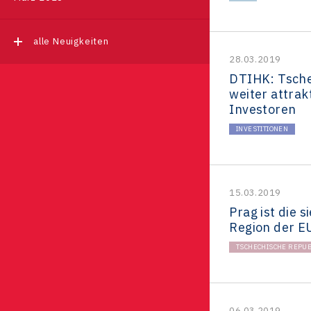
alle Neuigkeiten
28.03.2019
DTIHK: Tsch
weiter attrakt
Investoren
INVESTITIONEN
15.03.2019
Prag ist die s
Region der E
TSCHECHISCHE REPUB
06.03.2019