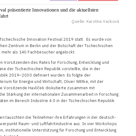
Quelle: Karolína Vacková
-Tschechische Innovation Festival 2019 statt. Es wurde von
en Zentrum in Berlin und der Botschaft der Tschechischen
hat mehr als 140 Fachbesucher angelockt.
en Vorsitzenden des Rates für Forschung, Entwicklung und
läne der Tschechischen Republik vorstellte, die in der
blik 2019–2030 definiert wurden. Es folgte der
ium für Energie und Wirtschaft, Oliver Wittke, mit der
de Vorsitzende Havlíček diskutierte zusammen mit
die Stärkung der internationalen Zusammenarbeit in Forschung
täten im Bereich Industrie 4.0 in der Tschechischen Republik
n tauschten die Teilnehmer ihre Erfahrungen in der deutsch-
rpunkt Raum- und Luftfahrtindustrie aus. In vier Workshops
n, institutionelle Unterstützung für Forschung und Entwicklung