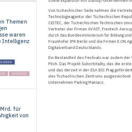
sowie Expansion von Startup-Unternehmen in
Von tschechischer Seite nahmen die Vertret
Technologieagentur der Tschechischen Republi
ten Themen
CEITEC, der Tschechischen Technischen Unive
gen
Vertreter der Firmen AVAST, Frentech Aeros
sse waren
durch das Bundesministerium für Bildung und 
 Intelligenz
Fraunhofer IPK Berlin und die Firmen E.ON Ag
Digitalverband Deutschlands.
Ein Bestandteil des Festivals war zudem de
OLOGIEN
Pitch. Das Projekt Suborbitality, das die ers
und das derzeit in der ESA BIC Prag geförde
LIK
BUSINESS
des Tschechischen Zentrums ausgezeichnet. 
Unternehmen Parking Maniacs.
Mrd. für
higkeit von