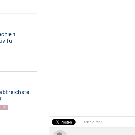
echien
iv für
iebtreichste
U
LIK
send e-mail