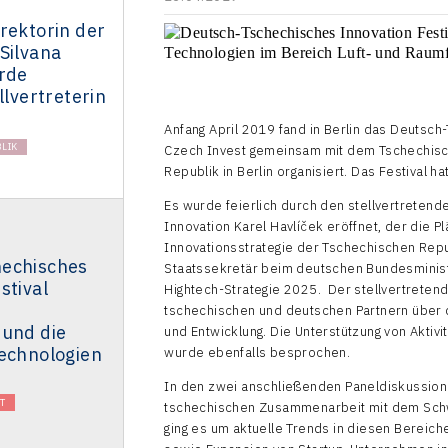
rektorin der
Silvana
urde
llvertreterin
Anfang April 2019 fand in Berlin das Deutsch
LIK
Czech Invest gemeinsam mit dem Tschechisch
Republik in Berlin organisiert. Das Festival 
Es wurde feierlich durch den stellvertretend
Innovation Karel Havlíček eröffnet, der die P
Innovationsstrategie der Tschechischen Repu
echisches
Staatssekretär beim deutschen Bundesminister
stival
Hightech-Strategie 2025. Der stellvertreten
tschechischen und deutschen Partnern über 
 und die
und Entwicklung. Die Unterstützung von Aktivi
Technologien
wurde ebenfalls besprochen.
In den zwei anschließenden Paneldiskussione
T
tschechischen Zusammenarbeit mit dem Schwe
ging es um aktuelle Trends in diesen Bereiche