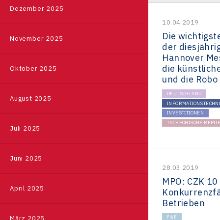
Deutschland
Referenzen
Dezember 2025
10.04.2019
Südkorea
Die wichtigs
November 2025
Japan
der diesjähri
Hannover Me
Taiwan
die künstliche
Oktober 2025
und die Robo
DEUTSCHLAND
August 2025
INFORMATIONSTECHN
INVESTITIONEN
TSCHECHISCHE REPUB
Juli 2025
Juni 2025
28.03.2019
MPO: CZK 10 
April 2025
Konkurrenzfä
Betrieben
F&E
März 2025