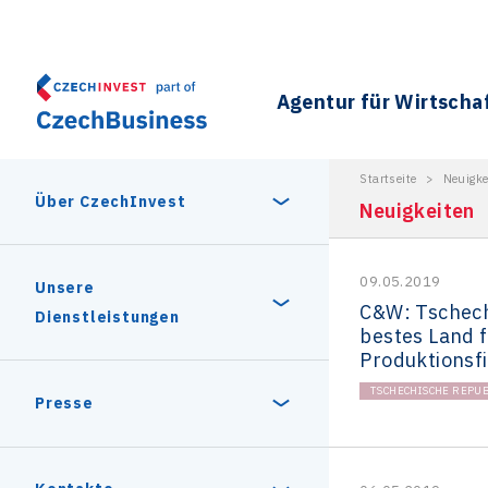
Agentur für Wirtscha
Startseite
>
Neuigke
Über CzechInvest
Neuigkeiten
09.05.2019
Über uns
Unsere
C&W: Tschech
Dienstleistungen
bestes Land 
Produktionsf
Geschichte
TSCHECHISCHE REPUB
Gründe zu investieren
Presse
Unsere Partner
Stabiles politisches und
Unternehmen in der
Pressemitteilung