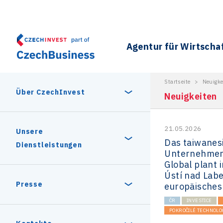
Agentur für Wirtscha
Startseite
>
Neuigke
Über CzechInvest
Neuigkeiten
21.05.2026
Über uns
Unsere
Das taiwanes
Dienstleistungen
Unternehmen
Global plant 
Geschichte
Ústí nad Lab
Gründe zu investieren
Presse
europäisches
Unsere Partner
ČR
INVESTICE
Stabiles politisches und
POKROČILÉ TECHNOLO
Unternehmen in der
Pressemitteilung