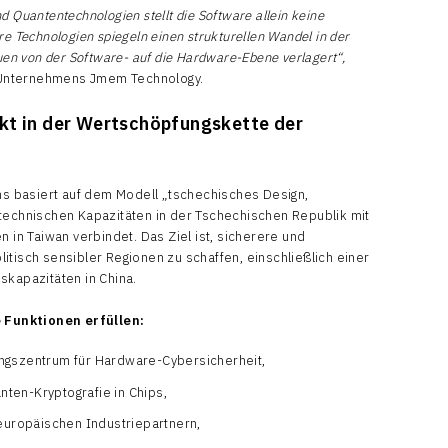
 Quantentechnologien stellt die Software allein keine
e Technologien spiegeln einen strukturellen Wandel in der
uen von der Software- auf die Hardware-Ebene verlagert“,
 Unternehmens Jmem Technology.
ckt in der Wertschöpfungskette der
 basiert auf dem Modell „tschechisches Design,
rtechnischen Kapazitäten in der Tschechischen Republik mit
n in Taiwan verbindet. Das Ziel ist, sicherere und
itisch sensibler Regionen zu schaffen, einschließlich einer
skapazitäten in China.
 Funktionen erfüllen:
ngszentrum für Hardware-Cybersicherheit,
anten-Kryptografie in Chips,
 europäischen Industriepartnern,