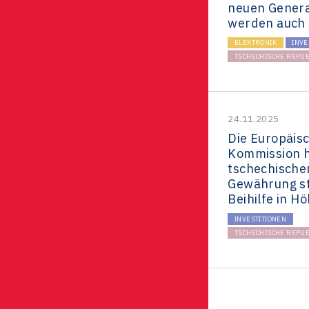
neuen Genera
werden auch 
ELEKTRONIK
INVE
TSCHECHISCHE REPUB
24.11.2025
Die Europäis
Kommission h
tschechische
Gewährung st
Beihilfe in H
INVESTITIONEN
TSCHECHISCHE REPUB