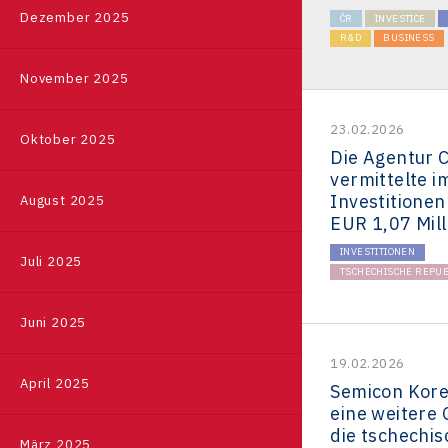
Deutschland
Referenzen
Dezember 2025
ČR
INVESTICE
R&D
BUSINESS
Südkorea
November 2025
Japan
Taiwan
23.02.2026
Oktober 2025
Die Agentur 
vermittelte i
Investitionen
August 2025
EUR 1,07 Mill
INVESTITIONEN
Juli 2025
TSCHECHISCHE REPUB
Juni 2025
19.02.2026
April 2025
Semicon Kore
eine weitere 
die tschechis
März 2025