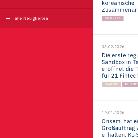
koreanische
Zusammenarbe
alle Neuigkeiten
BUSINESS
03.02.2026
Die erste reg
Sandbox in T
eröffnet die
für 21 Fintec
STARTUP
BUSINE
19.01.2026
Onsemi hat e
Großauftrag 
erhalten. KI