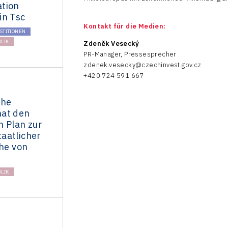
tion
in Tsc
Kontakt für die Medien:
STITIONEN
LIK
Zdeněk Vesecký
PR-Manager, Pressesprecher
zdenek.vesecky@czechinvest.gov.cz
+420 724 591 667
che
at den
n Plan zur
aatlicher
öhe von
LIK