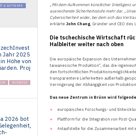
„Mit dem Aufkommen künstlicher Intelligenz und
IT & SOFTWARE
ausreichende Sicherheitsstufe mehr dar. „Unser
Cybersicherheit wider, bei dem sich das Vertra
erklärte
John Chang
, Gründer und CEO des
Die tschechische Wirtschaft rü
Halbleiter weiter nach oben
CzechInvest
m Jahr 2025
Die europäische Expansion des Unternehmens
 in Höhe von
taiwanesische Produktion“, das die ingenieu
iarden. Proj
den fortschrittlichen Produktionsmöglichkeite
transparentere Lieferketten außerhalb geopol
LIK
BUSINESS
Verringerung der Abhängigkeit von Produktion
Das neue Zentrum in Brünn wird folgende
europäisches Forschungs- und Entwicklu
a 2026 bot
Plattform für die Integration von Post-Qu
Gelegenheit,
Anlaufstelle für die Zusammenarbeit mit
ch-