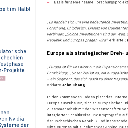
Basis für gemeinsame Forschungsprojekte
it im Halbl
„Es handelt sich um eine bedeutende Investiti
Forschung, Chipdesign, Einsatz von Quantente
verbindet. „Solche Investitionen sind der Weg,
Republik und Europas prägen wird“,
erklärte
J
ulatorische
Europa als strategischer Dreh- 
schechien
 Testphase
„Europa ist für uns nicht nur ein Expansionsmar
h-Projekte
Entwicklung. „Unser Ziel ist es, ein europäis
SS
– ein Segment, das sich rasch zu einer tragenden
erklärte
John Chang
.
In den kommenden Jahren plant das Unterneh
Europa auszubauen, sich an europäischen Initi
Zusammenarbeit mit der Wissenschaft zu ver
inen
integrierter Schaltkreise und Kryptografie au
von Nvidia
der Tschechischen Republik und insbesonder
-Systeme der
Mitteleuropas mit zunehmender Anbindung an 