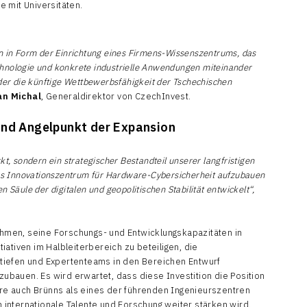
 mit Universitäten.
on in Form der Einrichtung eines Firmens-Wissenszentrums, das
chnologie und konkrete industrielle Anwendungen miteinander
 der die künftige Wettbewerbsfähigkeit der Tschechischen
an Michal
, Generaldirektor von CzechInvest.
und Angelpunkt der Expansion
kt, sondern ein strategischer Bestandteil unserer langfristigen
ches Innovationszentrum für Hardware-Cybersicherheit aufzubauen
 Säule der digitalen und geopolitischen Stabilität entwickelt“,
men, seine Forschungs- und Entwicklungskapazitäten in
ativen im Halbleiterbereich zu beteiligen, die
tiefen und Expertenteams in den Bereichen Entwurf
fzubauen. Es wird erwartet, dass diese Investition die Position
e auch Brünns als eines der führenden Ingenieurszentren
internationale Talente und Forschung weiter stärken wird.