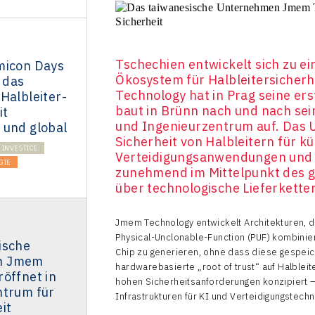
Tschechien entwickelt sich zu 
micon Days
Ökosystem für Halbleitersicher
 das
Technology hat in Prag seine er
Halbleiter-
baut in Brünn nach und nach sei
it
und Ingenieurzentrum auf. Das 
 und global
Sicherheit von Halbleitern für kü
INVESTICE
Verteidigungsanwendungen und kr
GIE
zunehmend im Mittelpunkt des g
über technologische Lieferkette
Jmem Technology entwickelt Architekturen, d
Physical-Unclonable-Function (PUF) kombinier
ische
Chip zu generieren, ohne dass diese gespeic
n Jmem
hardwarebasierte „root of trust“ auf Halblei
öffnet in
hohen Sicherheitsanforderungen konzipiert – 
ntrum für
Infrastrukturen für KI und Verteidigungstechn
it