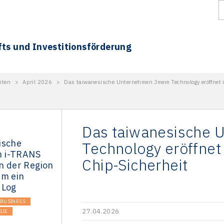
fts und Investitionsförderung
iten
>
April 2026
>
Das taiwanesische Unternehmen Jmem Technology eröffnet i
Das taiwanesische
ische
Technology eröffnet
 i-TRANS
Chip-Sicherheit
in der Region
em ein
 Log
BUSINESS
27.04.2026
GIE