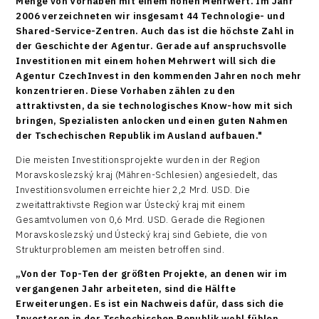
Menge von Vorhaben mit einem hohen Mehrwert. Im Jahr
2006 verzeichneten wir insgesamt 44 Technologie- und
Shared-Service-Zentren. Auch das ist die höchste Zahl in
der Geschichte der Agentur. Gerade auf anspruchsvolle
Investitionen mit einem hohen Mehrwert will sich die
Agentur CzechInvest in den kommenden Jahren noch mehr
konzentrieren. Diese Vorhaben zählen zu den
attraktivsten, da sie technologisches Know-how mit sich
bringen, Spezialisten anlocken und einen guten Nahmen
der Tschechischen Republik im Ausland aufbauen."
Die meisten Investitionsprojekte wurden in der Region
Moravskoslezský kraj (Mähren-Schlesien) angesiedelt, das
Investitionsvolumen erreichte hier 2,2 Mrd. USD. Die
zweitattraktivste Region war Ústecký kraj mit einem
Gesamtvolumen von 0,6 Mrd. USD. Gerade die Regionen
Moravskoslezský und Ústecký kraj sind Gebiete, die von
Strukturproblemen am meisten betroffen sind.
„Von der Top-Ten der größten Projekte, an denen wir im
vergangenen Jahr arbeiteten, sind die Hälfte
Erweiterungen. Es ist ein Nachweis dafür, dass sich die
Investoren in der Tschechischen Republik wohl fühlen,