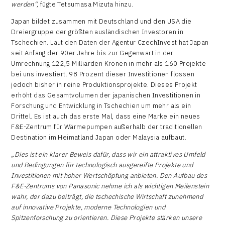
werden“,
fügte Tetsumasa Mizuta hinzu.
Japan bildet zusammen mit Deutschland und den USA die
Dreiergruppe der größten ausländischen Investoren in
Tschechien. Laut den Daten der Agentur CzechInvest hat Japan
seit Anfang der 90er Jahre bis zur Gegenwart in der
Umrechnung 122,5 Milliarden Kronen in mehr als 160 Projekte
bei uns investiert. 98 Prozent dieser Investitionen flossen
jedoch bisher in reine Produktionsprojekte. Dieses Projekt
erhöht das Gesamtvolumen der japanischen Investitionen in
Forschung und Entwicklung in Tschechien um mehr als ein
Drittel. Es ist auch das erste Mal, dass eine Marke ein neues
F&E-Zentrum für Wärmepumpen außerhalb der traditionellen
Destination im Heimatland Japan oder Malaysia aufbaut.
„Dies ist ein klarer Beweis dafür, dass wir ein attraktives Umfeld
und Bedingungen für technologisch ausgereifte Projekte und
Investitionen mit hoher Wertschöpfung anbieten. Den Aufbau des
F&E-Zentrums von
Panasonic nehme ich als wichtigen Meilenstein
wahr, der dazu beiträgt, die tschechische Wirtschaft zunehmend
auf innovative Projekte, moderne Technologien und
Spitzenforschung zu orientieren. Diese Projekte stärken unsere