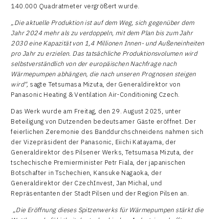
140.000 Quadratmeter vergrößert wurde.
„Die aktuelle Produktion ist auf dem Weg, sich gegenüber dem
Jahr 2024
mehr als zu verdoppeln, mit dem Plan bis zum Jahr
2030 eine Kapazität von 1,4 Millionen Innen- und Außeneinheiten
pro Jahr zu erzielen. Das tatsächliche Produktionsvolumen wird
selbstverständlich von der europäischen Nachfrage nach
Wärmepumpen abhängen, die nach unseren Prognosen steigen
wird“,
sagte Tetsumasa Mizuta, der Generaldirektor von
Panasonic Heating & Ventilation Air-Conditioning Czech.
Das Werk wurde am Freitag, den 29. August 2025, unter
Beteiligung von Dutzenden bedeutsamer Gäste eröffnet. Der
feierlichen Zeremonie des Banddurchschneidens nahmen sich
der Vizepräsident der Panasonic, Eiichi Katayama, der
Generaldirektor des Pilsener Werks, Tetsumasa Mizuta, der
tschechische Premierminister Petr Fiala, der japanischen
Botschafter in Tschechien, Kansuke Nagaoka, der
Generaldirektor der CzechInvest, Jan Michal, und
Repräsentanten der Stadt Pilsen und der Region Pilsen an.
„Die Eröffnung dieses Spitzenwerks für Wärmepumpen stärkt die