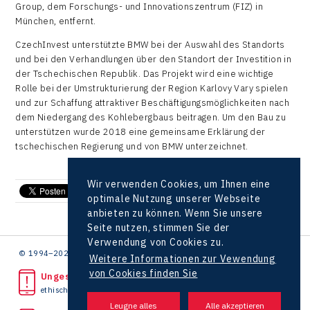
Group, dem Forschungs- und Innovationszentrum (FIZ) in
München, entfernt.
CzechInvest unterstützte BMW bei der Auswahl des Standorts
und bei den Verhandlungen über den Standort der Investition in
der Tschechischen Republik. Das Projekt wird eine wichtige
Rolle bei der Umstrukturierung der Region Karlovy Vary spielen
und zur Schaffung attraktiver Beschäftigungsmöglichkeiten nach
dem Niedergang des Kohlebergbaus beitragen. Um den Bau zu
unterstützen wurde 2018 eine gemeinsame Erklärung der
tschechischen Regierung und von BMW unterzeichnet.
Wir verwenden Cookies, um Ihnen eine
send e-mail
optimale Nutzung unserer Webseite
anbieten zu können. Wenn Sie unsere
Seite nutzen, stimmen Sie der
Verwendung von Cookies zu.
© 1994–2026 CzechInvest | .
Weitere Informationen zur Vewendung
von Cookies finden Sie
Ungesetzliche Tat bemerkt?
ethische Linie