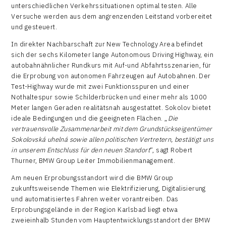
unterschiedlichen Verkehrssituationen optimal testen. Alle
Versuche werden aus dem angrenzenden Leitstand vorbereitet
und gesteuert.
In direkter Nachbarschaft zur New Technology Area befindet
sich der sechs Kilometer lange Autonomous Driving Highway, ein
autobahnähnlicher Rundkurs mit Auf-und Abfahrtsszenarien, für
die Erprobung von autonomen Fahrzeugen auf Autobahnen. Der
Test-Highway wurde mit zwei Funktionsspuren und einer
Nothaltespur sowie Schilderbrücken und einer mehr als 1000
Meter langen Geraden realitätsnah ausgestattet. Sokolov bietet
ideale Bedingungen und die geeigneten Flächen. „
Die
vertrauensvolle Zusammenarbeit mit dem Grundstückseigentümer
Sokolovská uhelná sowie allen politischen Vertretern, bestätigt uns
in unserem Entschluss für den neuen Standort
“, sagt Robert
Thurner, BMW Group Leiter Immobilienmanagement.
Am neuen Erprobungsstandort wird die BMW Group
zukunftsweisende Themen wie Elektrifizierung, Digitalisierung
und automatisiertes Fahren weiter vorantreiben. Das
Erprobungsgelände in der Region Karlsbad liegt etwa
zweieinhalb Stunden vom Hauptentwicklungsstandort der BMW