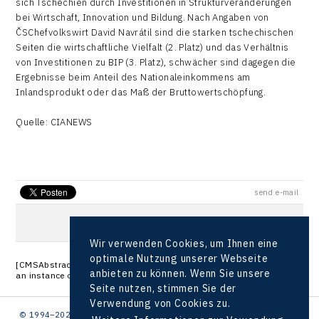
sich Tschechien durch Investitionen in Strukturveränderungen
bei Wirtschaft, Innovation und Bildung. Nach Angaben von
ČSChefvolkswirt David Navrátil sind die starken tschechischen
Seiten die wirtschaftliche Vielfalt (2. Platz) und das Verhältnis
von Investitionen zu BIP (3. Platz), schwächer sind dagegen die
Ergebnisse beim Anteil des Nationaleinkommens am
Inlandsprodukt oder das Maß der Bruttowertschöpfung.
Quelle: CIANEWS
send e-mail
Wir verwenden Cookies, um Ihnen eine
optimale Nutzung unserer Webseite
[CMSAbstractTransformation.DataBind]: Object reference not set to
anbieten zu können. Wenn Sie unsere
an instance of an object.
Seite nutzen, stimmen Sie der
Verwendung von Cookies zu.
© 1994–2026 CzechInvest | .