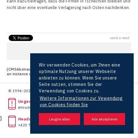
kann dazu beitragen, dass die Firmen in Tschechien bleiben und
nicht über eine eventuelle Verlagerung nach Osten nachdenken.
send e-mail
Wir verwenden Cookies, um Ihnen eine
[CMSAbstractTransformation.DataBind]: Object reference not set to
optimale Nutzung unserer Webseite
an instance of an object.
anbieten zu können. Wenn Sie unsere
Seite nutzen, stimmen Sie der
Verwendung von Cookies zu.
© 1994–2026 CzechInvest | .
Weitere Informationen zur Vewendung
Ungesetzliche Tat bemerkt?
von Cookies finden Sie
ethische Linie
}
Headquarters
+420 727 850 330