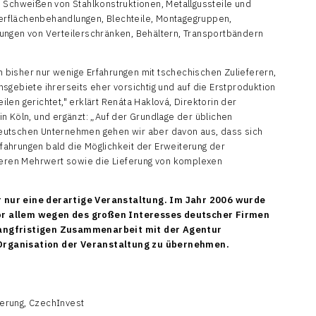
, Schweißen von Stahlkonstruktionen, Metallgussteile und
rflächenbehandlungen, Blechteile, Montagegruppen,
ungen von Verteilerschränken, Behältern, Transportbändern
bisher nur wenige Erfahrungen mit tschechischen Zulieferern,
sgebiete ihrerseits eher vorsichtig und auf die Erstproduktion
len gerichtet," erklärt Renáta Haklová, Direktorin der
n Köln, und ergänzt: „Auf der Grundlage der üblichen
eutschen Unternehmen gehen wir aber davon aus, dass sich
ahrungen bald die Möglichkeit der Erweiterung der
ren Mehrwert sowie die Lieferung von komplexen
r nur eine derartige Veranstaltung. Im Jahr 2006 wurde
or allem wegen des großen Interesses deutscher Firmen
langfristigen Zusammenarbeit mit der Agentur
Organisation der Veranstaltung zu übernehmen.
rderung, CzechInvest