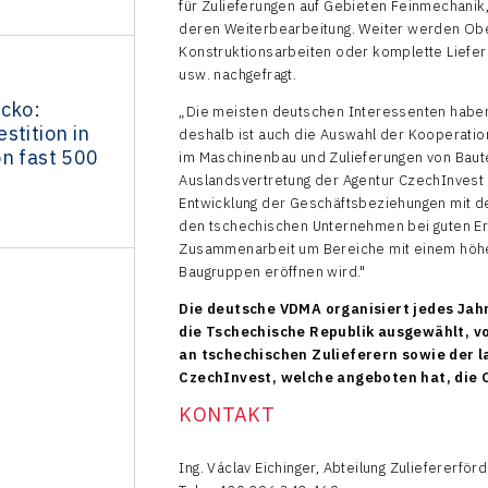
für Zulieferungen auf Gebieten Feinmechanik
deren Weiterbearbeitung. Weiter werden Obe
Konstruktionsarbeiten oder komplette Liefer
usw. nachgefragt.
ecko:
„Die meisten deutschen Interessenten haben 
stition in
deshalb ist auch die Auswahl der Kooperation
on fast 500
im Maschinenbau und Zulieferungen von Bautei
Auslandsvertretung der Agentur CzechInvest i
Entwicklung der Geschäftsbeziehungen mit d
den tschechischen Unternehmen bei guten Erf
Zusammenarbeit um Bereiche mit einem höhe
Baugruppen eröffnen wird."
Die deutsche VDMA organisiert jedes Jah
die Tschechische Republik ausgewählt, v
an tschechischen Zulieferern sowie der 
CzechInvest, welche angeboten hat, die 
KONTAKT
Ing. Václav Eichinger, Abteilung Zuliefererfö