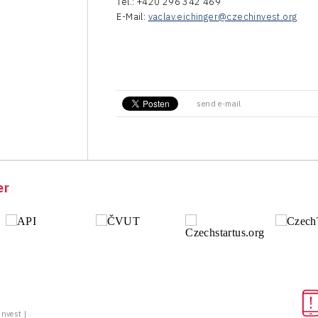
Tel.: +420 296 342 469
E-Mail:
vaclav.eichinger@czechinvest.org
send e-mail
er
vest | .