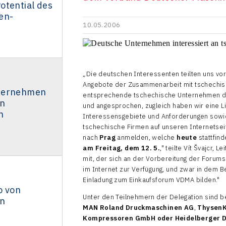
otential des
en-
10.05.2006
„Die deutschen Interessenten teilten uns vo
Angebote der Zusammenarbeit mit tschechisc
ternehmen
entsprechende tschechische Unternehmen dir
an
und angesprochen, zugleich haben wir eine Li
n
Interessensgebiete und Anforderungen sowie 
tschechische Firmen auf unseren Internetsei
nach
Prag
anmelden, welche
heute
stattfin
am Freitag, dem 12. 5.
," teilte Vít Švajcr,
mit, der sich an der Vorbereitung der Forums
im Internet zur Verfügung, und zwar in dem B
Einladung zum Einkaufsforum VDMA bilden."
o von
Unter den Teilnehmern der Delegation sind 
in
MAN Roland Druckmaschinen AG
,
ThysenK
Kompressoren GmbH oder Heidelberger 