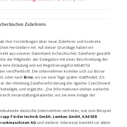
rab ihre Vorstellungen über neue Zulieferer und konkrete
hen Herstellern mit. Auf dieser Grundlage haben wir
ekt aus unserer Datenbank tschechischer Zulieferer gewählt
ste der Mitglieder der Delegation mit einer Beschreibung der
eine Einladung und ein Registrierungsformblatt für
ten veröffentlicht. Die Unternehmen konnten sich zur Börse
det, oder nach
Brno
, wo sie zwei Tage später stattfindet, d.h.
 Leiter der Abteilung Zuliefererförderung der Agentur CzechInvest
 beteiligte, und ergänzte: „Die Informationen stehen weiterhin
ereich Veranstaltungskalender, wo sie eine Anlage der
bedeutende deutsche Unternehmen vertreten, wie zum Beispiel
rupp Fördertechnik GmbH, Lemken GmbH, KAESER
Druckmaschinen AG
und weitere. Interesse besteht vor allem