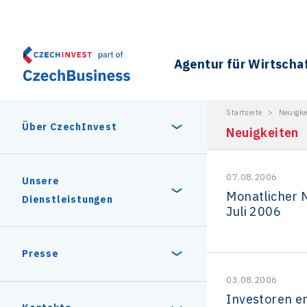
Agentur für Wirtscha
Startseite
>
Neuigke
Über CzechInvest
Neuigkeiten
07.08.2006
Über uns
Unsere
Monatlicher 
Dienstleistungen
Juli 2006
Geschichte
Gründe zu investieren
Presse
Unsere Partner
03.08.2006
Stabiles politisches und
Investoren e
Unternehmen in der
Pressemitteilung