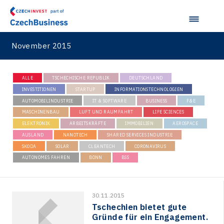
November 2015
ALLE
TSCHECHISCHE REPUBLIK
DEUTSCHLAND
INVESTITIONEN
STARTUP
INFORMATIONSTECHNOLOGIEN
AUTOMOBILINDUSTRIE
IT & SOFTWARE
BUSINESS
F&E
MASCHINENBAU
LUFT UND RAUMFAHRT
LIFE SCIENCES
ELEKTRONIK
ARBEITSKRÄFTE
IMMOBILIEN
AEROSPACE
AUSLAND
NANOTECH
SHARED SERVICES INDUSTRIE
SKODA
SOLAR
CLEANTECH
CORONAVIRUS
AUTONOMES FAHREN
BONN
BSS
30.11.2015
Tschechien bietet gute
Gründe für ein Engagement.