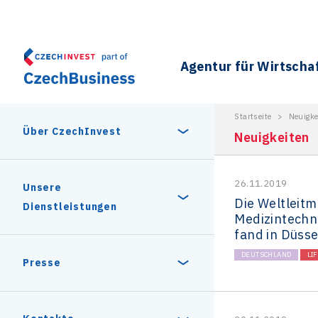
Agentur für Wirtscha
Startseite
>
Neuigke
Über CzechInvest
Neuigkeiten
26.11.2019
Über uns
Unsere
Die Weltleitm
Dienstleistungen
Medizintech
fand in Düsse
Geschichte
DEUTSCHLAND
LI
Gründe zu investieren
Presse
Unsere Partner
Stabiles politisches und
Unternehmen in der
Pressemitteilung