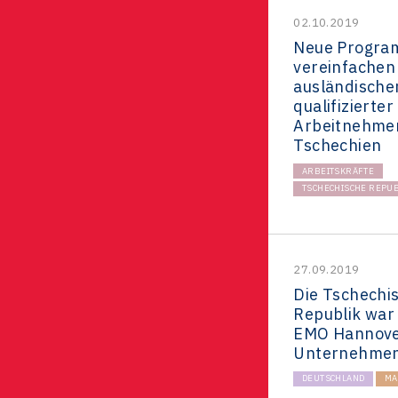
02.10.2019
Neue Progr
vereinfachen
ausländische
qualifizierter
Arbeitnehme
Tschechien
ARBEITSKRÄFTE
TSCHECHISCHE REPUB
27.09.2019
Die Tschechi
Republik war
EMO Hannove
Unternehmen
DEUTSCHLAND
MA