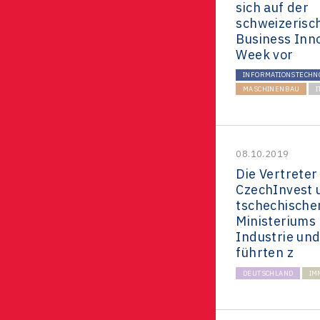
November 2025
sich auf der
Deutschland
Referenzen
schweizerisc
Business Inn
Südkorea
Oktober 2025
Week vor
Japan
INFORMATIONSTECHN
August 2025
MASCHINENBAU
I
Taiwan
Juli 2025
08.10.2019
Die Vertreter
Juni 2025
CzechInvest 
tschechische
Ministeriums 
April 2025
Industrie un
führten z
März 2025
DEUTSCHLAND
IM
alle Neuigkeiten