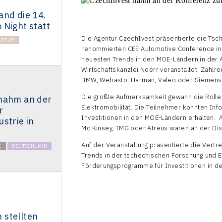
and die 14.
 Night statt
Die Agentur CzechIvest präsentierte die Ts
ARTUP
renommierten CEE Automotive Conference in M
neuesten Trends in den MOE-Ländern in der A
Wirtschaftskanzlei Noerr veranstaltet. Zahlr
BMW, Webasto, Harman, Valeo oder Siemens 
Die größte Aufmerksamkeit gewann die Rolle
nahm an der
Elektromobilität. Die Teilnehmer konnten In
r
Investitionen in den MOE-Ländern erhalten. 
strie in
Mc Kinsey, TMG oder Atreus waren an der Disk
Auf der Veranstaltung präsentierte die Vert
E
DEUTSCHLAND
Trends in der tschechischen Forschung und En
Förderungsprogramme für Investitionen in de
e
stellten