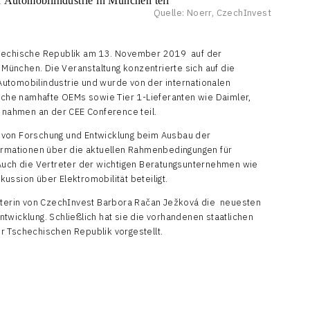
Quelle: Noerr, CzechInvest
chechische Republik am 13. November 2019 auf der
ünchen. Die Veranstaltung konzentrierte sich auf die
utomobilindustrie und wurde von der internationalen
eiche namhafte OEMs sowie Tier 1-Lieferanten wie Daimler,
nahmen an der CEE Conference teil.
 von Forschung und Entwicklung beim Ausbau der
formationen über die aktuellen Rahmenbedingungen für
Auch die Vertreter der wichtigen Beratungsunternehmen wie
ussion über Elektromobilität beteiligt.
reterin von CzechInvest Barbora Račan Ježková die neuesten
twicklung. Schließlich hat sie die vorhandenen staatlichen
r Tschechischen Republik vorgestellt.