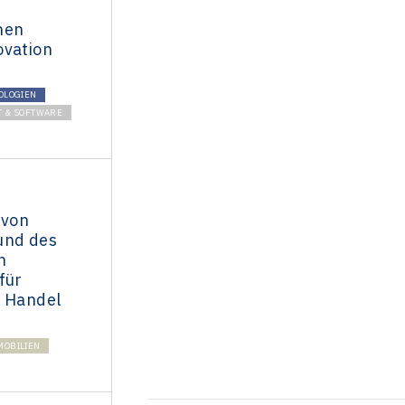
hen
ovation
OLOGIEN
T & SOFTWARE
 von
und des
n
für
d Handel
MOBILIEN