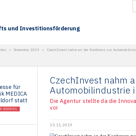
fts und Investitionsförderung
iten
>
November 2019
>
CzechInvest nahm an der Konferenz zur Automobilindu
CzechInvest nahm an
esse für
Automobilindustrie 
nik MEDICA
ldorf statt
Die Agentur stellte da die Innov
vor
FE SCIENCES
15.11.2019