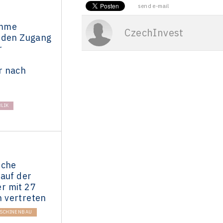
send e-mail
amme
CzechInvest
 den Zugang
r
r nach
LIK
sche
 auf der
r mit 27
 vertreten
SCHINENBAU