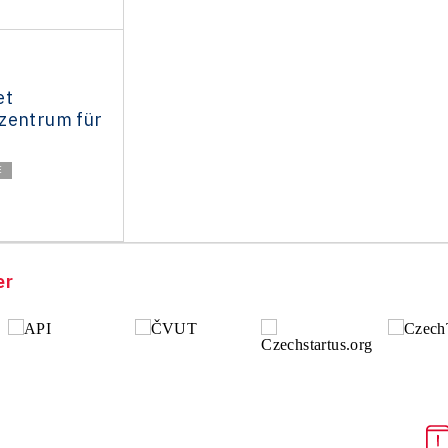
et
zentrum für
E
er