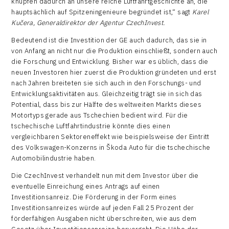
knüpfen dadurch an unsere reiche Luftfahrtgeschichte an, die
hauptsächlich auf Spitzeningenieure begründet ist,“ sagt
Karel
Kučera, Generaldirektor der Agentur CzechInvest.
Bedeutend ist die Investition der GE auch dadurch, das sie in
von Anfang an nicht nur die Produktion einschließt, sondern auch
die Forschung und Entwicklung. Bisher war es üblich, dass die
neuen Investoren hier zuerst die Produktion gründeten und erst
nach Jahren breiteten sie sich auch in den Forschungs- und
Entwicklungsaktivitäten aus. Gleichzeitig trägt sie in sich das
Potential, dass bis zur Hälfte des weltweiten Markts dieses
Motortyps gerade aus Tschechien bedient wird. Für die
tschechische Luftfahrtindustrie könnte dies einen
vergleichbaren Sektoreneffekt wie beispielsweise der Eintritt
des Volkswagen-Konzerns in Škoda Auto für die tschechische
Automobilindustrie haben.
Die CzechInvest verhandelt nun mit dem Investor über die
eventuelle Einreichung eines Antrags auf einen
Investitionsanreiz. Die Förderung in der Form eines
Investitionsanreizes würde auf jeden Fall 25 Prozent der
förderfähigen Ausgaben nicht überschreiten, wie aus dem