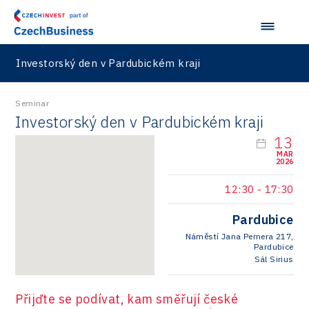
LAM-X
Virtual Lab
Investorský den v Pardubickém kraji
Seminar
Investorský den v Pardubickém kraji
13
MAR
2026
12:30
-
17:30
Pardubice
Náměstí Jana Pernera 217,
Pardubice
Sál Sirius
Přijďte se podívat, kam směřují české