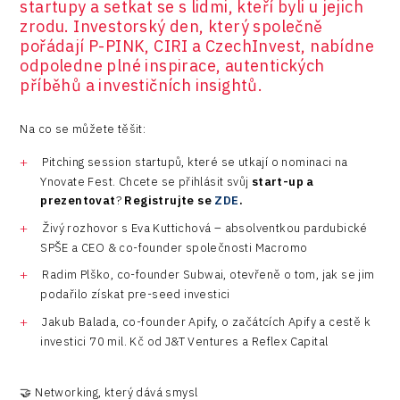
startupy a setkat se s lidmi, kteří byli u jejich
zrodu. Investorský den, který společně
pořádají P-PINK, CIRI a CzechInvest, nabídne
odpoledne plné inspirace, autentických
příběhů a investičních insightů.
Na co se můžete těšit:
Pitching session startupů, které se utkají o nominaci na
Ynovate Fest. Chcete se přihlásit svůj
start-up a
prezentovat
?
Registrujte se
ZDE
.
Živý rozhovor s Eva Kuttichová – absolventkou pardubické
SPŠE a CEO & co-founder společnosti Macromo
Radim Plško, co-founder Subwai, otevřeně o tom, jak se jim
podařilo získat pre-seed investici
Jakub Balada, co-founder Apify, o začátcích Apify a cestě k
investici 70 mil. Kč od J&T Ventures a Reflex Capital
🤝 Networking, který dává smysl