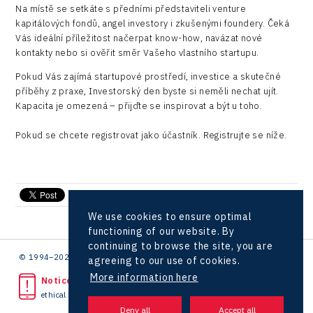
Na místě se setkáte s předními představiteli venture
kapitálových fondů, angel investory i zkušenými foundery. Čeká
Vás ideální příležitost načerpat know-how, navázat nové
kontakty nebo si ověřit směr Vašeho vlastního startupu.
Pokud Vás zajímá startupové prostředí, investice a skutečné
příběhy z praxe, Investorský den byste si neměli nechat ujít.
Kapacita je omezená – přijďte se inspirovat a být u toho.
Pokud se chcete registrovat jako účastník. Registrujte se níže.
send e-mail
We use cookies to ensure optimal
functioning of our website. By
continuing to browse the site, you are
© 1994–2026 CzechInvest | .
agreeing to our use of cookies.
More information here
Noticed unlawful act?
ethical line