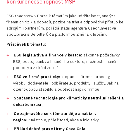
konkurenceschopnost MSP
ESG roadshow v Praze k tématům jako udržitelnost, analýza
firemních rizik a dopadů, pozice na trhu a odpovědný přístup ke
zdrojům i partnerům, pořádá státní agentura CzechInvest ve
spolupráci s Deloitte ČR a platformou Změna k lepšímu.
Příspěvek k tématu:
ESG legislativa a finance v kostce:
zákonné požadavky
ESG, postoj banky a finančního sektoru, možnosti finanční
podpory a získání zdrojů;
ESG ve firmě prakticky:
dopad na firemní procesy,
výrobu, dodavatele i odběratele, produkty i služby. Jak na
dlouhodobou stabilitu a odolnost napříč firmou;
Současné technologie pro klimaticky neutrální řešení a
dekarbonizaci
;
Co zajímavého se k tématu děje a nabízí v
regionu:
nástroje, příležitosti, akce a iniciativy;
Příklad dobré praxe firmy Coca Cola.