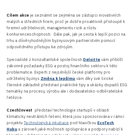
Cílem akce
je seznámit se zejména se zástupci inovativních
malých a středních firem, proč je dobře proaktivně přistoupit k
firemní udržitelnosti, managementu rizik a růstu
konkurenceschopnosti.
Dále pak, jak je cesta k lepší pozici na
trhu a důvěryhodnějším byznysovým partnerstvím pomocí
odpovědného přístupu ke zdrojům.
Specialisté z konzultantské společnosti
Deloitte
vám přiblíží
zákonné požadavky ESG a postoj finančního sektoru k této
problematice. Experti z nejsilnější české platformy pro
udržitelný byznys
Změna k lepšímu
vám díky své široké
členské základně představí praktické tipy a ukázky dopadů ESG
tematiky na procesy, výrobu ale i dodavatelsko-odběratelské
řetězce.
CzechInvest
představí technologie startupů v oblasti
klimaticky neutrálních řešení, která jsou sponzorována v rámci
projektu
Technologická inkubace
pod hlavičkou
EcoTech
Hubu
a zároveň jaké možnosti spolupráce a podpory nabízí k