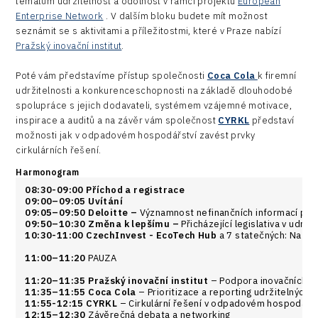
tématům udržitelnost a odolnost v rámci projektu
European
Enterprise Network
. V dalším bloku budete mít možnost
seznámit se s aktivitami a příležitostmi, které v Praze nabízí
Pražský inovační institut
.
Poté vám představíme přístup společnosti
Coca Cola
k firemní
udržitelnosti a konkurenceschopnosti na základě dlouhodobé
spolupráce s jejich dodavateli, systémem vzájemné motivace,
inspirace a auditů a na závěr vám společnost
CYRKL
představí
možnosti jak v odpadovém hospodářství zavést prvky
cirkulárních řešení.
Harmonogram
08:30-09:00 Příchod a registrace
09:00–09:05 Uvítání
09:05–09:50 Deloitte –
Významnost nefinančních informací pro
09:50–10:30 Změna k lepšímu –
Přicházející legislativa v udrž
10:30-11:00 CzechInvest - EcoTech Hub
a 7 statečných: Na ce
11:00–11:20
PAUZA
11:20–11:35 Pražský inovační institut
– Podpora inovačních e
11:35–11:55 Coca Cola
– Prioritizace a reporting udržitelných 
11:55-12:15 CYRKL
– Cirkulární řešení v odpadovém hospodářstv
12:15–12:30
Závěrečná debata a networking