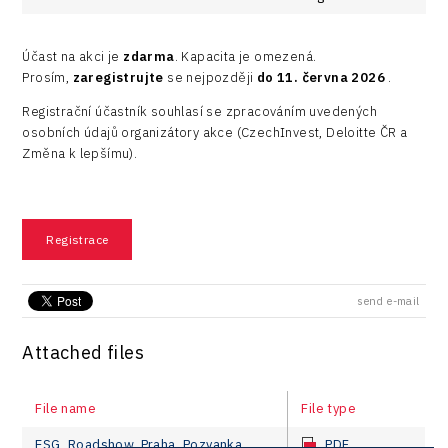
Účast na akci je
zdarma
. Kapacita je omezená.
Prosím,
zaregistrujte
se nejpozději
do 11. června 2026
.
Registrační účastník souhlasí se zpracováním uvedených
osobních údajů organizátory akce (CzechInvest, Deloitte ČR a
Změna k lepšímu).
Registrace
send e-mail
Attached files
File name
File type
ESG_Roadshow_Praha_Pozvanka
PDF