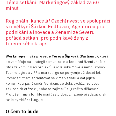
Téma setkání: Marketingový základ za 60
minut
Regionální kancelář CzechInvest ve spolupráci
s umělkyní Šárkou Endtovou, Agenturou pro
podnikání a inovace a Ženami ze Severu
pořádá setkání pro podnikavé ženy z
Libereckého kraje.
Workshopem vás provede Tereza Šípková (Parliamo)
,
která
se zaměřuje na strategii komunikace a kreativní řízení značek.
Stojí za komunikací projektů jako Klinika Movela nebo Drylock
Technologies a v PR a marketingu se pohybuje už deset let.
Pomáhá firmám zorientovat se v marketingu a dát jejich
komunikaci jasný směr. Ve všem, co dělá, vychází ze dvou
základních otázek: „Koho to zajímá?“ a „Proč to děláme?“
Protože firmy v tomhle mají často dost zmatené představy, jak
tahle symbióza funguje.
O čem to bude