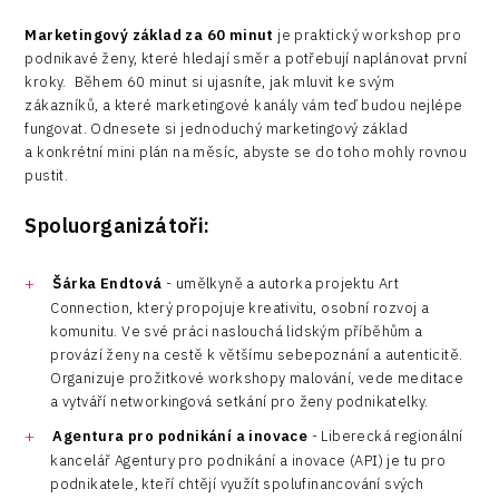
Marketingový základ za 60 minut
je praktický workshop pro
podnikavé ženy, které hledají směr a potřebují naplánovat první
kroky. Během 60 minut si ujasníte, jak mluvit ke svým
zákazníků, a které marketingové kanály vám teď budou nejlépe
fungovat. Odnesete si jednoduchý marketingový základ
a konkrétní mini plán na měsíc, abyste se do toho mohly rovnou
pustit.
Spoluorganizátoři:
Šárka Endtová
- umělkyně a autorka projektu Art
Connection, který propojuje kreativitu, osobní rozvoj a
komunitu. Ve své práci naslouchá lidským příběhům a
provází ženy na cestě k většímu sebepoznání a autenticitě.
Organizuje prožitkové workshopy malování, vede meditace
a vytváří networkingová setkání pro ženy podnikatelky.
Agentura pro podnikání a inovace
- Liberecká regionální
kancelář Agentury pro podnikání a inovace (API) je tu pro
podnikatele, kteří chtějí využít spolufinancování svých