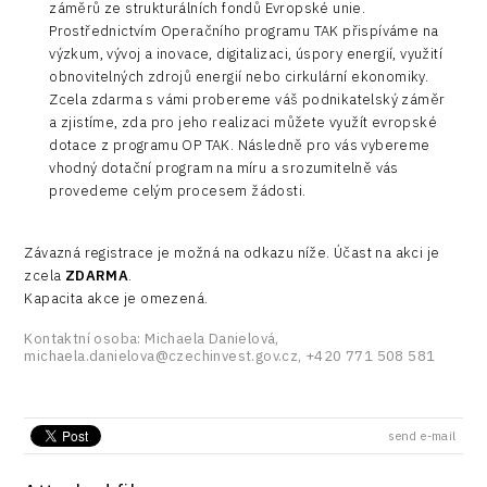
záměrů ze strukturálních fondů Evropské unie.
Prostřednictvím Operačního programu TAK přispíváme na
výzkum, vývoj a inovace, digitalizaci, úspory energií, využití
obnovitelných zdrojů energií nebo cirkulární ekonomiky.
Zcela zdarma s vámi probereme váš podnikatelský záměr
a zjistíme, zda pro jeho realizaci můžete využít evropské
dotace z programu OP TAK. Následně pro vás vybereme
vhodný dotační program na míru a srozumitelně vás
provedeme celým procesem žádosti.
Závazná registrace je možná na odkazu níže. Účast na akci je
zcela
ZDARMA
.
Kapacita akce je omezená.
Kontaktní osoba: Michaela Danielová,
michaela.danielova@czechinvest.gov.cz, +420 771 508 581
send e-mail