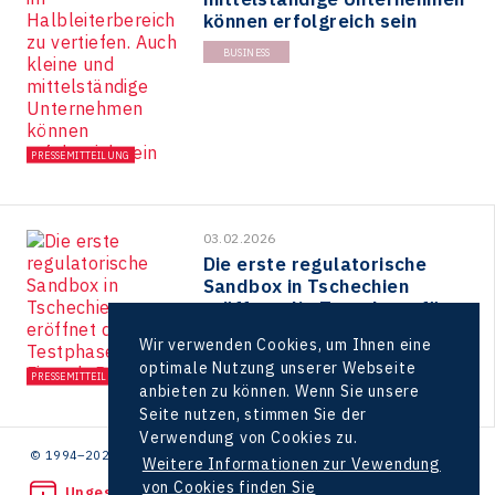
können erfolgreich sein
BUSINESS
PRESSEMITTEILUNG
03.02.2026
Die erste regulatorische
Sandbox in Tschechien
eröffnet die Testphase für
21 Fintech-Projekte
Wir verwenden Cookies, um Ihnen eine
STARTUP
BUSINESS
optimale Nutzung unserer Webseite
PRESSEMITTEILUNG
anbieten zu können. Wenn Sie unsere
Seite nutzen, stimmen Sie der
Verwendung von Cookies zu.
© 1994–2026 CzechInvest | .
Weitere Informationen zur Vewendung
von Cookies finden Sie
Ungesetzliche Tat bemerkt?