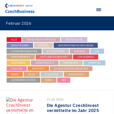
Februar 2026
ALLE
TSCHECHISCHE REPUBLIK
DEUTSCHLAND
INVESTITIONEN
STARTUP
INFORMATIONSTECHNOLOGIEN
AUTOMOBILINDUSTRIE
IT & SOFTWARE
BUSINESS
F&E
MASCHINENBAU
LUFT UND RAUMFAHRT
LIFE SCIENCES
ELEKTRONIK
ARBEITSKRÄFTE
IMMOBILIEN
AEROSPACE
AUSLAND
NANOTECH
SHARED SERVICES INDUSTRIE
SKODA
SOLAR
CLEANTECH
CORONAVIRUS
AUTONOMES FAHREN
BONN
BSS
23.02.2026
Die Agentur CzechInvest
vermittelte im Jahr 2025