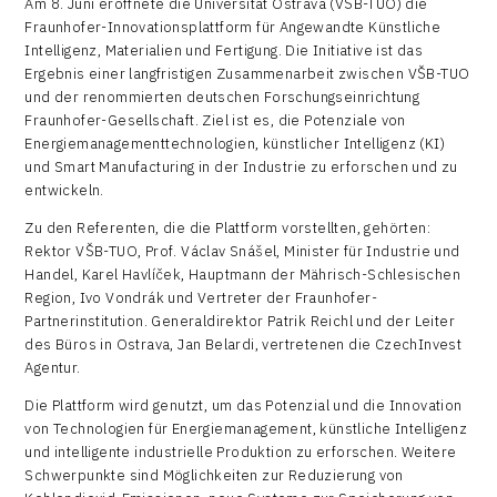
Am 8. Juni eröffnete die Universität Ostrava (VŠB-TUO) die
Fraunhofer-Innovationsplattform für Angewandte Künstliche
Intelligenz, Materialien und Fertigung. Die Initiative ist das
Ergebnis einer langfristigen Zusammenarbeit zwischen VŠB-TUO
und der renommierten deutschen Forschungseinrichtung
Fraunhofer-Gesellschaft. Ziel ist es, die Potenziale von
Energiemanagementtechnologien, künstlicher Intelligenz (KI)
und Smart Manufacturing in der Industrie zu erforschen und zu
entwickeln.
Zu den Referenten, die die Plattform vorstellten, gehörten:
Rektor VŠB-TUO, Prof. Václav Snášel, Minister für Industrie und
Handel, Karel Havlíček, Hauptmann der Mährisch-Schlesischen
Region, Ivo Vondrák und Vertreter der Fraunhofer-
Partnerinstitution. Generaldirektor Patrik Reichl und der Leiter
des Büros in Ostrava, Jan Belardi, vertretenen die CzechInvest
Agentur.
Die Plattform wird genutzt, um das Potenzial und die Innovation
von Technologien für Energiemanagement, künstliche Intelligenz
und intelligente industrielle Produktion zu erforschen. Weitere
Schwerpunkte sind Möglichkeiten zur Reduzierung von