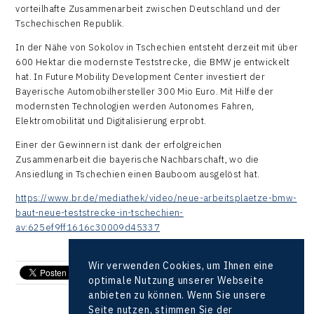
vorteilhafte Zusammenarbeit zwischen Deutschland und der
Tschechischen Republik.
In der Nähe von Sokolov in Tschechien entsteht derzeit mit über
600 Hektar die modernste Teststrecke, die BMW je entwickelt
hat. In Future Mobility Development Center investiert der
Bayerische Automobilhersteller 300 Mio Euro. Mit Hilfe der
modernsten Technologien werden Autonomes Fahren,
Elektromobilität und Digitalisierung erprobt.
Einer der Gewinnern ist dank der erfolgreichen
Zusammenarbeit die bayerische Nachbarschaft, wo die
Ansiedlung in Tschechien einen Bauboom ausgelöst hat.
https://www.br.de/mediathek/video/neue-arbeitsplaetze-bmw-
baut-neue-teststrecke-in-tschechien-
av:625ef9ff1616c30009d45337
Wir verwenden Cookies, um Ihnen eine
send e-mail
optimale Nutzung unserer Webseite
anbieten zu können. Wenn Sie unsere
Seite nutzen, stimmen Sie der