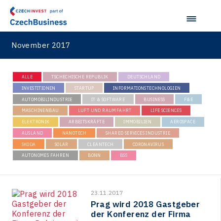
November 2017
ALLE
TSCHECHISCHE REPUBLIK
DEUTSCHLAND
INVESTITIONEN
STARTUP
INFORMATIONSTECHNOLOGIEN
AUTOMOBILINDUSTRIE
IT & SOFTWARE
BUSINESS
F&E
MASCHINENBAU
LUFT UND RAUMFAHRT
LIFE SCIENCES
ELEKTRONIK
ARBEITSKRÄFTE
IMMOBILIEN
AEROSPACE
AUSLAND
NANOTECH
SHARED SERVICES INDUSTRIE
SKODA
SOLAR
CLEANTECH
CORONAVIRUS
AUTONOMES FAHREN
BONN
BSS
23.11.2017
Prag wird 2018 Gastgeber
der Konferenz der Firma