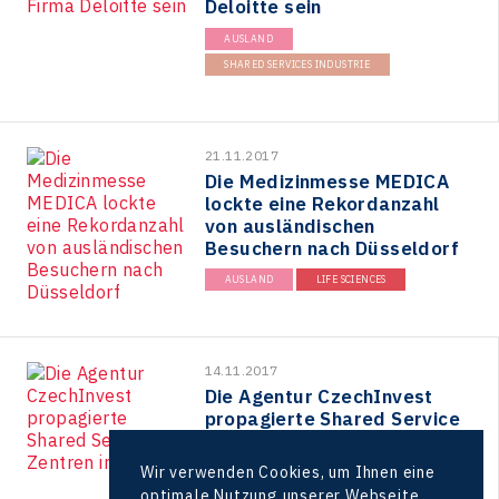
Deloitte sein
AUSLAND
SHARED SERVICES INDUSTRIE
21.11.2017
Die Medizinmesse MEDICA
lockte eine Rekordanzahl
von ausländischen
Besuchern nach Düsseldorf
AUSLAND
LIFE SCIENCES
14.11.2017
Die Agentur CzechInvest
propagierte Shared Service
Zentren in Zürich
Wir verwenden Cookies, um Ihnen eine
AUSLAND
optimale Nutzung unserer Webseite
SHARED SERVICES INDUSTRIE