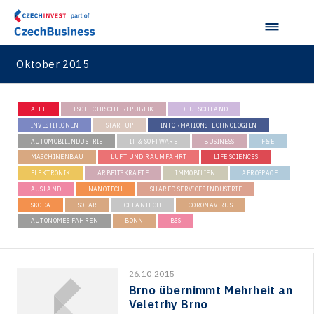
Oktober 2015
ALLE
TSCHECHISCHE REPUBLIK
DEUTSCHLAND
INVESTITIONEN
STARTUP
INFORMATIONSTECHNOLOGIEN
AUTOMOBILINDUSTRIE
IT & SOFTWARE
BUSINESS
F&E
MASCHINENBAU
LUFT UND RAUMFAHRT
LIFE SCIENCES
ELEKTRONIK
ARBEITSKRÄFTE
IMMOBILIEN
AEROSPACE
AUSLAND
NANOTECH
SHARED SERVICES INDUSTRIE
SKODA
SOLAR
CLEANTECH
CORONAVIRUS
AUTONOMES FAHREN
BONN
BSS
26.10.2015
Brno übernimmt Mehrheit an
Veletrhy Brno