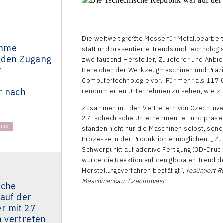
Die weltweit größte Messe für Metallbearbei
amme
statt und präsentierte Trends und technologi
 den Zugang
zweitausend Hersteller, Zulieferer und Anbie
r
Bereichen der Werkzeugmaschinen und Präzi
Computertechnologie vor. Für mehr als 117 
r nach
renommierten Unternehmen zu sehen, wie z.
Zusammen mit den Vertretern von CzechInv
27 tschechische Unternehmen teil und präsen
LIK
standen nicht nur die Maschinen selbst, son
Prozesse in der Produktion ermöglichen. „Z
Schwerpunkt auf additive Fertigung (3D-Druck)
wurde die Reaktion auf den globalen Trend der
Herstellungsverfahren bestätigt“,
resümiert
R
Maschinenbau, CzechInvest.
sche
 auf der
r mit 27
 vertreten