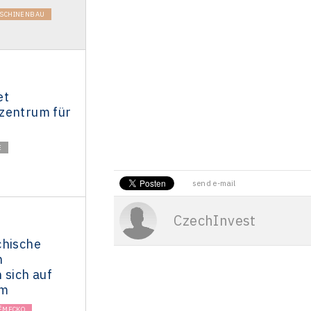
SCHINENBAU
et
zentrum für
E
send e-mail
CzechInvest
chische
n
 sich auf
om
ĚMECKO