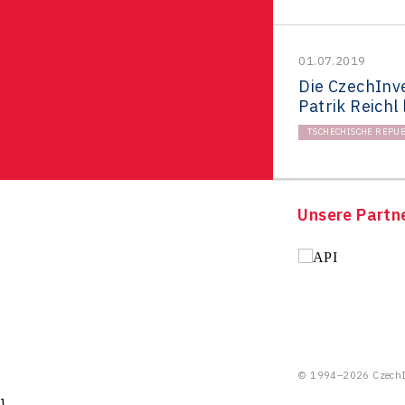
01.07.2019
Die CzechInv
Patrik Reichl 
TSCHECHISCHE REPUB
Unsere Partn
© 1994–2026 CzechIn
}