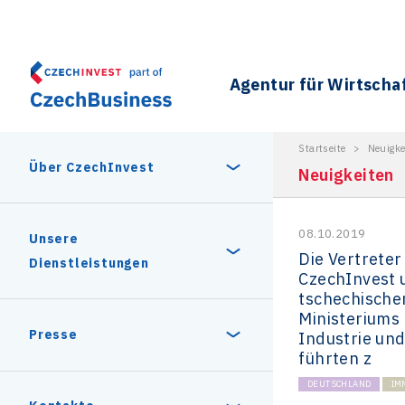
Agentur für Wirtscha
Startseite
>
Neuigke
Über CzechInvest
Neuigkeiten
08.10.2019
Über uns
Unsere
Die Vertreter
Dienstleistungen
CzechInvest 
tschechische
Geschichte
Ministeriums 
Gründe zu investieren
Presse
Industrie un
führten z
Unsere Partner
Stabiles politisches und
DEUTSCHLAND
IM
Unternehmen in der
Pressemitteilung