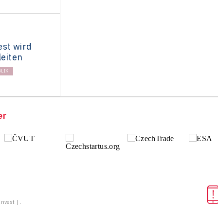
est wird
leiten
LIK
er
vest | .