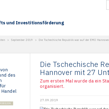
fts und Investitionsförderung
iten
>
September 2019
>
Die Tschechische Republik war auf der EMO Hannover
Die Tschechische Re
 von
Hannover mit 27 Un
und des
n
Zum ersten Mal wurde da ein St
für
organisiert.
d Handel
27.09.2019
MOBILIEN