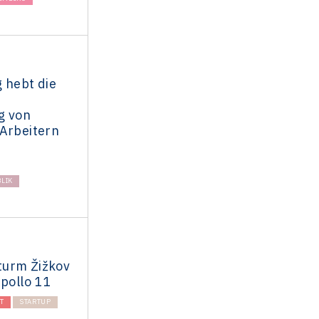
 hebt die
g von
 Arbeitern
LIK
turm Žižkov
Apollo 11
T
STARTUP