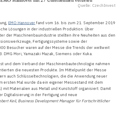
Quelle: CzechInvest
tung,
EMO Hannover
fand vom 16. bis zum 21. September 2019
sche Lösungen in der industriellen Produktion. Über
ter der Maschinenbauindustrie stellten ihre Neuheiten aus den
sionswerkzeuge, Fertigungssysteme sowie der
000 Besucher waren auf der Messe die Trends der weltweit
B. DMG Mori, Yamazaki Mazak, Siemens oder Kuka.
est und dem Verband der Maschinenbautechnologie nahmen
tierten die neuesten Produkte. Im Mittelpunkt der Messe
dern auch Schlüsseltechnologien, die die Anwendung neuer
um ersten Mal wurde da ein eigener Messestand mit dem
 mit Materialien aus Metall und Kunststoff organisiert. Damit
 Digitalisierung in der Fertigung und neue
obert Keil, Business Development Manager für Fortschrittlicher