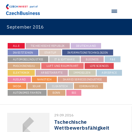
September 2016
ALLE
TSCHECHISCHE REPUBLIK
DEUTSCHLAND
INVESTITIONEN
STARTUP
INFORMATIONSTECHNOLOGIEN
AUTOMOBILINDUSTRIE
IT & SOFTWARE
BUSINESS
F&E
MASCHINENBAU
LUFT UND RAUMFAHRT
LIFE SCIENCES
ELEKTRONIK
ARBEITSKRÄFTE
IMMOBILIEN
AEROSPACE
AUSLAND
NANOTECH
SHARED SERVICES INDUSTRIE
SKODA
SOLAR
CLEANTECH
CORONAVIRUS
AUTONOMES FAHREN
BONN
BSS
29.09.2016
Tschechische
Wettbewerbsfähigkeit