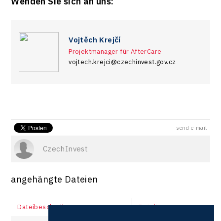
Wenden Sie sich an uns:
Vojtěch Krejčí
Projektmanager für AfterCare
vojtech.krejci@czechinvest.gov.cz
send e-mail
CzechInvest
angehängte Dateien
Dateibeschreibung
Dateityp