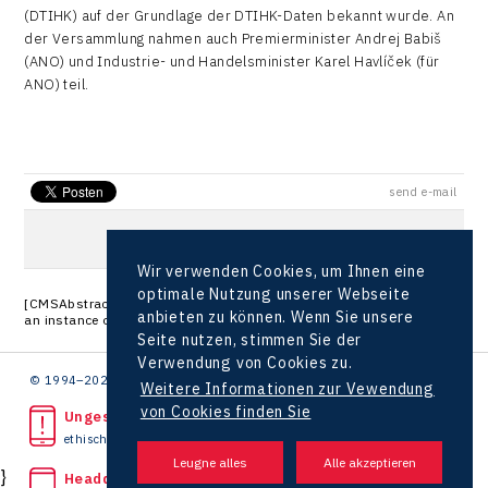
(DTIHK) auf der Grundlage der DTIHK-Daten bekannt wurde. An
der Versammlung nahmen auch Premierminister Andrej Babiš
(ANO) und Industrie- und Handelsminister Karel Havlíček (für
ANO) teil.
send e-mail
Wir verwenden Cookies, um Ihnen eine
optimale Nutzung unserer Webseite
[CMSAbstractTransformation.DataBind]: Object reference not set to
anbieten zu können. Wenn Sie unsere
an instance of an object.
Seite nutzen, stimmen Sie der
Verwendung von Cookies zu.
© 1994–2026 CzechInvest | .
Weitere Informationen zur Vewendung
von Cookies finden Sie
Ungesetzliche Tat bemerkt?
ethische Linie
}
Headquarters