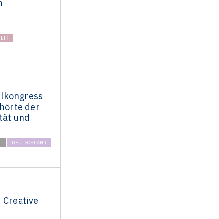
n
LIK
lkongress
hörte der
tät und
E
DEUTSCHLAND
 Creative