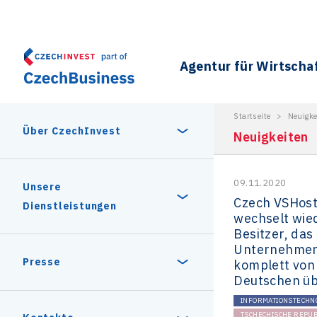
Agentur für Wirtscha
Startseite
>
Neuigke
Über CzechInvest
Neuigkeiten
09.11.2020
Über uns
Unsere
Czech VSHost
Dienstleistungen
wechselt wie
Besitzer, das
Geschichte
Unternehme
Gründe zu investieren
Presse
komplett von
Deutschen ü
Unsere Partner
Stabiles politisches und
INFORMATIONSTECHN
Unternehmen in der
Pressemitteilung
TSCHECHISCHE REPUB