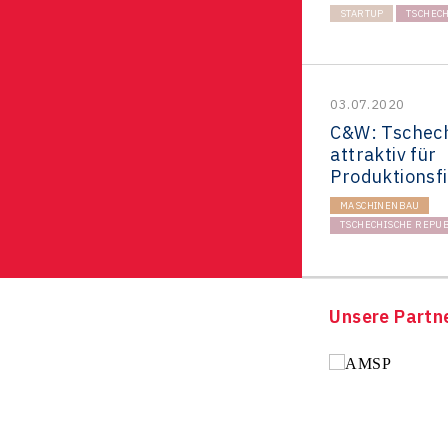
STARTUP
TSCHECH
03.07.2020
C&W: Tschech
attraktiv für
Produktionsf
MASCHINENBAU
TSCHECHISCHE REPUB
Unsere Partn