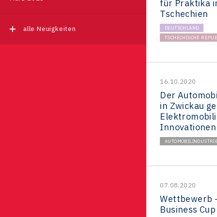
für Praktika i
Tschechien
alle Neuigkeiten
DEUTSCHLAND
TSCHECHISCHE REPUB
16.10.2020
Der Automobi
in Zwickau ge
Elektromobili
Innovationen
AUTOMOBILINDUSTRI
07.08.2020
Wettbewerb -
Business Cup