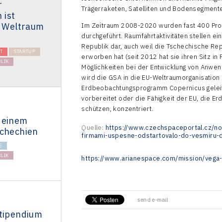
r
Trägerraketen, Satelliten und Bodensegment
 ist
n Weltraum
Im Zeitraum 2008-2020 wurden fast 400 Pro
durchgeführt. Raumfahrtaktivitäten stellen e
Republik dar, auch weil die Tschechische Rep
T
STARTUP
erworben hat (seit 2012 hat sie ihren Sitz in
LIK
Möglichkeiten bei der Entwicklung von Anwen
wird die GSA in die EU-Weltraumorganisation
Erdbeobachtungsprogramm Copernicus gelei
vorbereitet oder die Fähigkeit der EU, die 
schützen, konzentriert.
 einem
Quelle:
https://www.czechspaceportal.cz/no
schechien
firmami-uspesne-odstartovalo-do-vesmiru-
E
LIK
https://www.arianespace.com/mission/vega-f
send e-mail
Stipendium