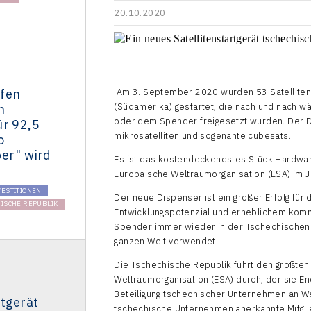
20.10.2020
fen
Am 3. September 2020 wurden 53 Satellite
(Südamerika) gestartet, die nach und nach 
n
oder dem Spender freigesetzt wurden. Der Disp
ür 92,5
mikrosatelliten und sogenante cubesats.
o
ber" wird
Es ist das kostendeckendstes Stück Hardware,
Europäische Weltraumorganisation (ESA) im J
VESTITIONEN
Der neue Dispenser ist ein großer Erfolg für
ISCHE REPUBLIK
Entwicklungspotenzial und erheblichem komm
Spender immer wieder in der Tschechischen Re
ganzen Welt verwendet.
Die Tschechische Republik führt den größten 
Weltraumorganisation (ESA) durch, der sie End
Beteiligung tschechischer Unternehmen an W
rtgerät
tschechische Unternehmen anerkannte Mitglied