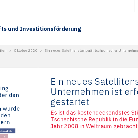
fts und Investitionsförderung
iten
>
Oktober 2020
>
Ein neues Satellitenstartgerät tschechischer Unternehmen
Ein neues Satelliten
ing
Unternehmen ist erf
der den
gestartet
n wurde
Es ist das kostendeckendstes Stü
 den
Tschechische Republik in die Eu
bern
Jahr 2008 in Weltraum gebracht
OLOGIEN
LIK