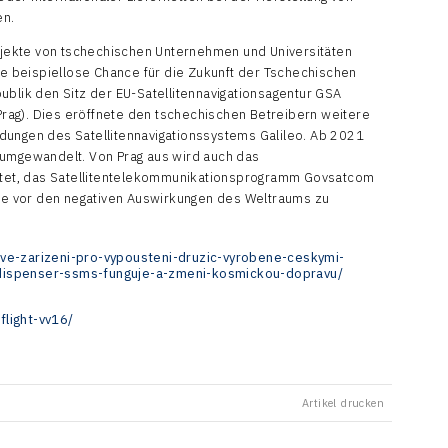
en.
jekte von tschechischen Unternehmen und Universitäten
ine beispiellose Chance für die Zukunft der Tschechischen
ublik den Sitz der EU-Satellitennavigationsagentur GSA
 Prag). Dies eröffnete den tschechischen Betreibern weitere
dungen des Satellitennavigationssystems Galileo. Ab 2021
 umgewandelt. Von Prag aus wird auch das
tet, das Satellitentelekommunikationsprogramm Govsatcom
Erde vor den negativen Auswirkungen des Weltraums zu
ve-zarizeni-pro-vypousteni-druzic-vyrobene-ceskymi-
dispenser-ssms-funguje-a-zmeni-kosmickou-dopravu/
light-vv16/
Artikel drucken