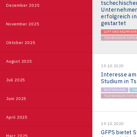
tschechische
Deutschland
Referenzen
Dezember 2025
Unternehmen
erfolgreich i
Südkorea
gestartet
November 2025
Japan
LUFT UND RAUMFAHR
TSCHECHISCHE REPUB
Taiwan
Oktober 2025
August 2025
19.10.2020
Interesse am
Juli 2025
Studium in T
DEUTSCHLAND
F&
TSCHECHISCHE REPUB
Juni 2025
April 2025
19.10.2020
GFPS bietet 
März 2025