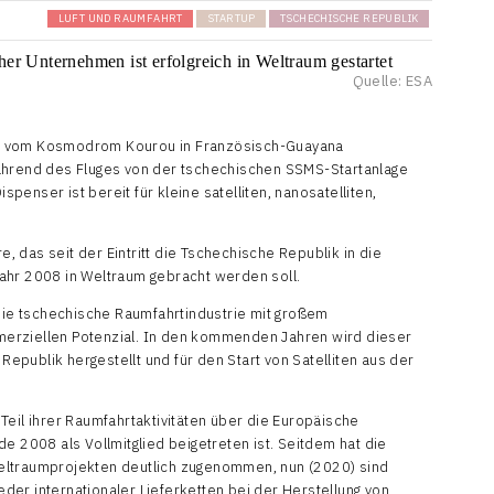
LUFT UND RAUMFAHRT
STARTUP
TSCHECHISCHE REPUBLIK
Quelle: ESA
n vom Kosmodrom Kourou in Französisch-Guayana
während des Fluges von der tschechischen SSMS-Startanlage
enser ist bereit für kleine satelliten, nanosatelliten,
 das seit der Eintritt die Tschechische Republik in die
ahr 2008 in Weltraum gebracht werden soll.
 die tschechische Raumfahrtindustrie mit großem
erziellen Potenzial. In den kommenden Jahren wird dieser
publik hergestellt und für den Start von Satelliten aus der
Teil ihrer Raumfahrtaktivitäten über die Europäische
e 2008 als Vollmitglied beigetreten ist. Seitdem hat die
eltraumprojekten deutlich zugenommen, nun (2020) sind
er internationaler Lieferketten bei der Herstellung von