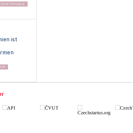
ISCHE REPUBLIK
ien ist
irmen
LIK
er