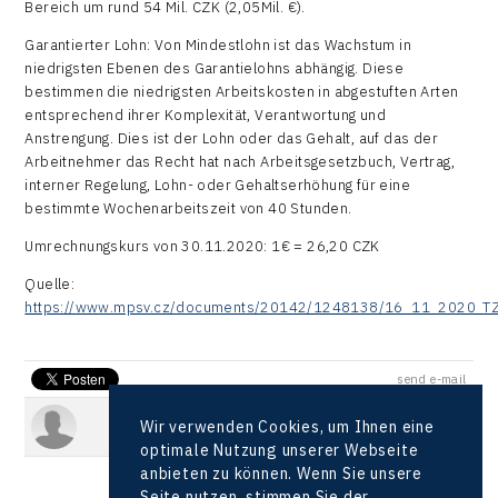
Bereich um rund 54 Mil. CZK (2,05Mil. €).
Garantierter Lohn: Von Mindestlohn ist das Wachstum in
niedrigsten Ebenen des Garantielohns abhängig. Diese
bestimmen die niedrigsten Arbeitskosten in abgestuften Arten
entsprechend ihrer Komplexität, Verantwortung und
Anstrengung. Dies ist der Lohn oder das Gehalt, auf das der
Arbeitnehmer das Recht hat nach Arbeitsgesetzbuch, Vertrag,
interner Regelung, Lohn- oder Gehaltserhöhung für eine
bestimmte Wochenarbeitszeit von 40 Stunden.
Umrechnungskurs von 30.11.2020: 1€ = 26,20 CZK
Quelle:
https://www.mpsv.cz/documents/20142/1248138/16_11_2020_TZ
send e-mail
Wir verwenden Cookies, um Ihnen eine
optimale Nutzung unserer Webseite
anbieten zu können. Wenn Sie unsere
Seite nutzen, stimmen Sie der