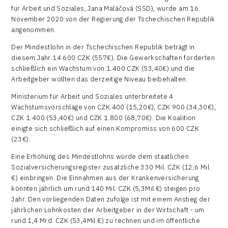
für Arbeit und Soziales, Jana Maláčová (SSD), wurde am 16.
November 2020 von der Regierung der Tschechischen Republik
angenommen.
Der Mindestlohn in der Tschechischen Republik beträgt in
diesem Jahr 14.600 CZK (557€). Die Gewerkschaften forderten
schließlich ein Wachstum von 1.400 CZK (53,40€) und die
Arbeitgeber wollten das derzeitige Niveau beibehalten.
Ministerium für Arbeit und Soziales unterbreitete 4
Wachstumsvorschläge von CZK 400 (15,20€), CZK 900 (34,30€),
CZK 1.400 (53,40€) und CZK 1.800 (68,70€). Die Koalition
einigte sich schließlich auf einen Kompromiss von 600 CZK
(23€).
Eine Erhöhung des Mindestlohns würde dem staatlichen
Sozialversicherungsregister zusätzliche 330 Mil. CZK (12,6 Mil.
€) einbringen. Die Einnahmen aus der Krankenversicherung
könnten jährlich um rund 140 Mil. CZK (5,3Mil.€) steigen pro
Jahr. Den vorliegenden Daten zufolge ist mit einem Anstieg der
jährlichen Lohnkosten der Arbeitgeber in der Wirtschaft - um
rund 1,4 Mrd. CZK (53,4Mil.€) zu rechnen und im öffentliche