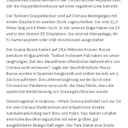
Stadtverkehrsunternehmen in der Tschechischen Republik sein,
der die Doppeldeckerbusse auf einer regulären Linie betreibt.
Die Türkisen-Doppeldecker sind auf Ostrava-Bedingungen mit
einem Glasdach im zweiten Stock zugeschnitten. Sie sind 12,3
Meter lang und 4 Meter hoch. In der unteren Etage haben sie 13
und in den oberen 55 Sitzplätzen. Sie sind mit Klimaanlage, Wi-
Fi, Kamerasystem oder USB-Anschlüssen ausgestattet.
Die Scania-Busse kamen auf 28,6 Millionen Kronen. Busse
benutzen Erdgasantrieb. "Selbst in diesem Fall haben wir unser
langfristiges Ziel des dieselfreien öffentlichen Nahverkehrs von
Ostrava nicht verlassen", sagte der Geschäfstsfürer Morys
Busse wurden in Spannien hergestellt und sollten bereits am 1.
Juli live auftreten. Die Lieferverzögerung wurde durch eine
Coronavirus-Pandemie verursacht, die dazu führte, dass die
spanische Niederlassung von Scania geschlossen wurde.
Industriegebiet in Hrabova - ctPark Ostrava befindet sich nur 10
km vom Ostrava Stadtzentrum und erlaubt eine direkte
Autobahnanbindung nach Brno und Polen. Das Gebiet schäftet
eine hohe Bevölkerungsdichte mit einer großen, gut
ausgebildeten Belegschaft eigen. Der Park bietet eine breite