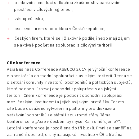
bankovních institucí s dlouhou zkušeností v bankovním
prostředí v cílových regionech,
zástupců tisku,
asijských firem s pobočkou v České republice,
českých firem, které se již aktivně podílejí nebo mají zájem
se aktivně podílet na spolupráci s cílovými teritorii.
Cíle konference
Asia Business Conference ASBUCO 2017 je výroční konference
o podnikání a obchodní spolupráci s asijskými teritorii. Jedná se
o setkání komunity investorů, obchodníků a politických subjektů,
které podporují rozvoj obchodní spolupráce s asijskými
teritorii. Cílem konference je podpořit obchodní spolupráci
mezi českými institucemi a jejich asijskými protějšky. Tohoto
cíle bude dosaženo vytvořením platformy pro diskuze a
setkávání odborníků ze státní i soukromé sféry. Téma
konference je „Asie v českém byznysu: Kam směřujeme?“.
Letošní konference je rozdělena do tří bloků. První se zaměří na
zahraniční obchod, druhý na asijské investice v ČR a třetí na