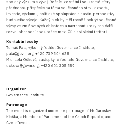
spojený výzkum a vývoj. Řečníci ze státní i soukromé sféry
přednesou příspěvky na téma současného stavu exportu,
investic, výzkumu, politické spolupráce a nastíní perspektivy
budoucího vývoje. Každý blok by měl rovněž pokrýt současné
výzvy ve zmiňovaných oblastech a navrhnout kroky pro další
rozvoj obchodní spolupráce mezi ČR a asijskými teritorii.
Kontaktní osoby
Tomáš Pala, výkonný ředitel Governance Institute,
pala@govin.org, +420 739 304 628
Michaela Očková, zástupkyně ředitele Governance Institute,
ockova@govin.org, +420 601 305 889
Organizer
Governance Institute
Patronage
The event is organized under the patronage of Mr. Jaroslav
Klaška, a Member of Parliament of the Czech Republic, and
CzechInvest.