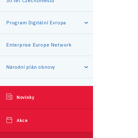
30 let CzechInvestu
Program Digitální Evropa
DEP4ALL
Enterprise Europe Network
Průvodce žádostí
Národní plán obnovy
Podpora a zajištění
Podpora podnikavosti
kybernetické bezpečnosti
Novinky
Certifikace – Vzdělávání
Srpen 2026
Akce
Statistika investičních projektů
Červenec 2026