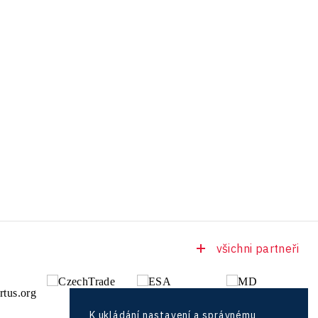
všichni partneři
K ukládání nastavení a správnému