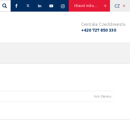
CZ
Hlavní město Praha
Centrála CzechInvestu
+420 727 850 330
tisk článku