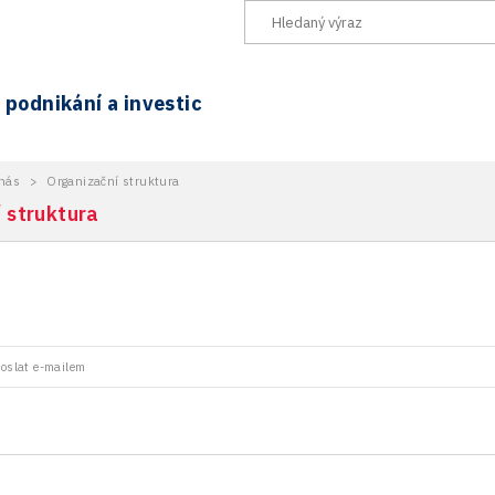
podnikání a investic
nás
>
Organizační struktura
 struktura
oslat e-mailem