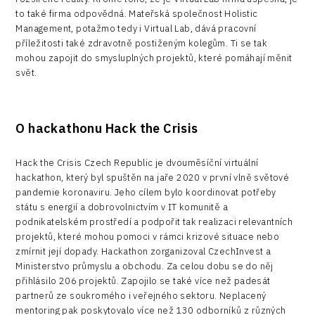
to také firma odpovědná. Mateřská společnost Holistic
Management, potažmo tedy i Virtual Lab, dává pracovní
příležitosti také zdravotně postiženým kolegům. Ti se tak
mohou zapojit do smysluplných projektů, které pomáhají měnit
svět.
O hackathonu Hack the Crisis
Hack the Crisis Czech Republic je dvouměsíční virtuální
hackathon, který byl spuštěn na jaře 2020 v první vlně světové
pandemie koronaviru. Jeho cílem bylo koordinovat potřeby
státu s energií a dobrovolnictvím v IT komunitě a
podnikatelském prostředí a podpořit tak realizaci relevantních
projektů, které mohou pomoci v rámci krizové situace nebo
zmírnit její dopady. Hackathon zorganizoval CzechInvest a
Ministerstvo průmyslu a obchodu. Za celou dobu se do něj
přihlásilo 206 projektů. Zapojilo se také více než padesát
partnerů ze soukromého i veřejného sektoru. Neplacený
mentoring pak poskytovalo více než 130 odborníků z různých