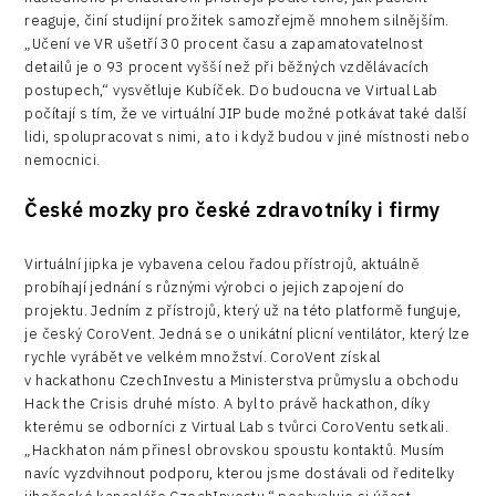
reaguje, činí studijní prožitek samozřejmě mnohem silnějším.
„Učení ve VR ušetří 30 procent času a zapamatovatelnost
detailů je o 93 procent vyšší než při běžných vzdělávacích
postupech,“ vysvětluje Kubíček. Do budoucna ve Virtual Lab
počítají s tím, že ve virtuální JIP bude možné potkávat také další
lidi, spolupracovat s nimi, a to i když budou v jiné místnosti nebo
nemocnici.
České mozky pro české zdravotníky i firmy
Virtuální jipka je vybavena celou řadou přístrojů, aktuálně
probíhají jednání s různými výrobci o jejich zapojení do
projektu. Jedním z přístrojů, který už na této platformě funguje,
je český CoroVent. Jedná se o unikátní plicní ventilátor, který lze
rychle vyrábět ve velkém množství. CoroVent získal
v hackathonu CzechInvestu a Ministerstva průmyslu a obchodu
Hack the Crisis druhé místo. A byl to právě hackathon, díky
kterému se odborníci z Virtual Lab s tvůrci CoroVentu setkali.
„Hackhaton nám přinesl obrovskou spoustu kontaktů. Musím
navíc vyzdvihnout podporu, kterou jsme dostávali od ředitelky