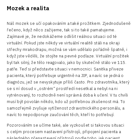
Mozek a realita
Náš mozek se učí opakováním a také prožitkem. Zjednodušeně
řečeno, když něco zažijeme, tak si to také pamatujeme.
Zajímavé je, že nedokážeme odlišit reálnou situaci od té
virtuální. Pokud jste někdy ve virtuální realitě stáli na okraji
střechy mrakodrapu, možná se vám udělalo pořádně špatně, i
když jste věděli, že stojíte na pevné podlaze. Virtuální prožitek
byl tak silný, že tělo reagovalo, jako by skutečně stálo ve 115.
patře. Teď si představte situaci v nemocnici. Sanitka přiveze
pacienta, který potřebuje urgentně na JIP, a navíc se jedná o
diagnózu, jež se nevyskytuje příliš často. Pro zdravotníka, který
se s ní dosud v „ostrém“ prostředí nesetkal a nebyl na ni
vytrénovaný, to rozhodně není správná doba k učení. V tu chvíli
musí být povolán někdo, kdo už potřebnou zkušenost má. To
samozřejmě zvyšuje vytíženost zdravotnického personálu, a
navíc to nepodporuje zaučování těch, kteří to potřebují.
Pozorováním se učíme také, ale vyzkoušet si takovou situaci
s celým procesem nastavení přístrojů, připojení pacienta a
následného přenastavení přístrojů podle toho, jak pacient