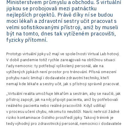
Ministerstvem průmyslu a obchodu. S virtuální
jipkou se probojovali mezi patnáctku
nejlepších projektů. Právě díky ní se budou
moci lékaři a zdravotní sestry učit pracovat s
velmi sofistikovanými přístroji, aniž by museli
být na tomto, dnes tak vytíženém pracovišti,
fyzicky přítomní.
Prototyp virtuální jipky už mají ve společnosti Virtual Lab hotový.
V době pandemie totiž rychle zareagovali na obtížnou situaci
řady nemocnic: ty potřebují vyškolený personál, ale na
vytížených jipkách není prostor pro trénování. Přísná omezení
pohybu navíc limitují i dodavatele zdravotní techniky, kteří
nemají kde lékaře a sestry učit, jak s přístroji správně pracovat.
„Virtuální realita umožňuje lékařům a sestrám, aby se naučili, jak
přístroj zapojit, jak na něj připojit pacienta, aniž by potřebovali
reálného pacienta nebo reálné pracoviště. Když udělají
v procesu učení chybu, nikomu to neublíží. Navíc nehrozí žádné
riziko kontaminace čistého prostředí jipky. Takový trénink je
tedy výhodný pro zdravotnický personál, nemocnici i dodavatele