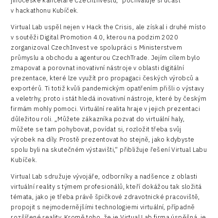
jihočeské kanceláře CzechInvestu,“ pochvaluje si účast
v hackathonu Kubíček.
Virtual Lab uspěl nejen v Hack the Crisis, ale získal i druhé místo
v soutěži Digital Promotion 4.0, kterou na podzim 2020
zorganizoval CzechInvest ve spolupráci s Ministerstvem
průmyslu a obchodu a agenturou CzechTrade. Jejím cílem bylo
zmapovat a porovnat inovativní nástroje v oblasti digitální
prezentace, které lze využít pro propagaci českých výrobců a
exportérů. Ti totiž kvůli pandemickým opatřením přišli o výstavy
a veletrhy, proto i stát hledá inovativní nástroje, které by českým
firmám mohly pomoci. Virtuální realita hraje v jejich prezentaci
důležitou roli. „Můžete zákazníka pozvat do virtuální haly,
můžete se tam pohybovat, povídat si, rozložit třeba svůj
výrobek na díly. Prostě prezentovat ho stejně, jako kdybyste
spolu byli na skutečném výstavišti,“ přibližuje řešení Virtual Labu
Kubíček.
Virtual Lab sdružuje vývojáře, odborníky a nadšence z oblasti
virtuální reality s týmem profesionálů, kteří dokážou tak složitá
témata, jako je třeba právě špičkové zdravotnické pracoviště,
propojit s nejmodernějšími technologiemi virtuální, případně
rozšířené reality. Kromě toho, že je Virtual Lab firma úspěšná, je