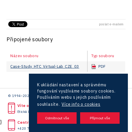
poslat e-mailem
Připojené soubory
Název souboru
Typ souboru
Case-Study_HTC_Virtual-Lab_CZE_03
PDF
K ukládání nastavení a správnému
fungování využíváme soubory cookies.
© 1994–2026 CzechInvest | .
Používáním webu s jejich používáním
souhlasíte.
Více info o cookies
Víte o protiprávním jednání?
Etická linka
}
Centrála
+420 727 850 330