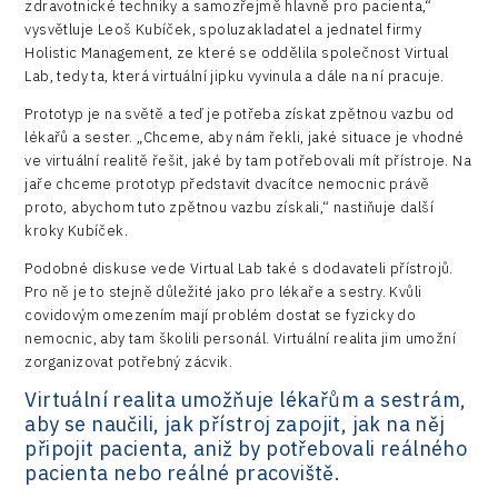
zdravotnické techniky a samozřejmě hlavně pro pacienta,“
vysvětluje Leoš Kubíček, spoluzakladatel a jednatel firmy
Holistic Management, ze které se oddělila společnost Virtual
Lab, tedy ta, která virtuální jipku vyvinula a dále na ní pracuje.
Prototyp je na světě a teď je potřeba získat zpětnou vazbu od
lékařů a sester. „Chceme, aby nám řekli, jaké situace je vhodné
ve virtuální realitě řešit, jaké by tam potřebovali mít přístroje. Na
jaře chceme prototyp představit dvacítce nemocnic právě
proto, abychom tuto zpětnou vazbu získali,“ nastiňuje další
kroky Kubíček.
Podobné diskuse vede Virtual Lab také s dodavateli přístrojů.
Pro ně je to stejně důležité jako pro lékaře a sestry. Kvůli
covidovým omezením mají problém dostat se fyzicky do
nemocnic, aby tam školili personál. Virtuální realita jim umožní
zorganizovat potřebný zácvik.
Virtuální realita umožňuje lékařům a sestrám,
aby se naučili, jak přístroj zapojit, jak na něj
připojit pacienta, aniž by potřebovali reálného
pacienta nebo reálné pracoviště.