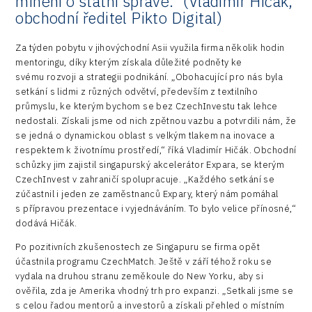
mínění o státní správě.“ (Vladimír Hičák,
obchodní ředitel Pikto Digital)
Za týden pobytu v jihovýchodní Asii využila firma několik hodin
mentoringu, díky kterým získala důležité podněty ke
svému rozvoji a strategii podnikání. „Obohacující pro nás byla
setkání s lidmi z různých odvětví, především z textilního
průmyslu, ke kterým bychom se bez CzechInvestu tak lehce
nedostali. Získali jsme od nich zpětnou vazbu a potvrdili nám, že
se jedná o dynamickou oblast s velkým tlakem na inovace a
respektem k životnímu prostředí,“ říká Vladimír Hičák. Obchodní
schůzky jim zajistil singapurský akcelerátor Expara, se kterým
CzechInvest v zahraničí spolupracuje. „Každého setkání se
zúčastnil i jeden ze zaměstnanců Expary, který nám pomáhal
s přípravou prezentace i vyjednáváním. To bylo velice přínosné,“
dodává Hičák.
Po pozitivních zkušenostech ze Singapuru se firma opět
účastnila programu CzechMatch. Ještě v září téhož roku se
vydala na druhou stranu zeměkoule do New Yorku, aby si
ověřila, zda je Amerika vhodný trh pro expanzi. „Setkali jsme se
s celou řadou mentorů a investorů a získali přehled o místním