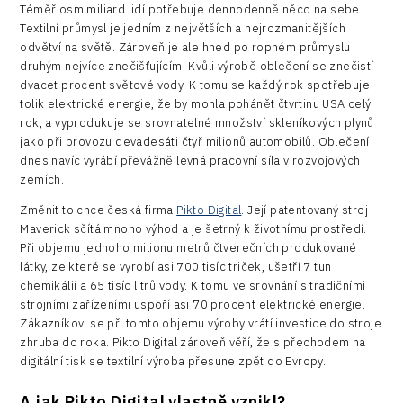
Téměř osm miliard lidí potřebuje dennodenně něco na sebe.
Textilní průmysl je jedním z největších a nejrozmanitějších
odvětví na světě. Zároveň je ale hned po ropném průmyslu
druhým nejvíce znečišťujícím. Kvůli výrobě oblečení se znečistí
dvacet procent světové vody. K tomu se každý rok spotřebuje
tolik elektrické energie, že by mohla pohánět čtvrtinu USA celý
rok, a vyprodukuje se srovnatelné množství skleníkových plynů
jako při provozu devadesáti čtyř milionů automobilů. Oblečení
dnes navíc vyrábí převážně levná pracovní síla v rozvojových
zemích.
Změnit to chce česká firma
Pikto Digital
. Její patentovaný stroj
Maverick sčítá mnoho výhod a je šetrný k životnímu prostředí.
Při objemu jednoho milionu metrů čtverečních produkované
látky, ze které se vyrobí asi 700 tisíc triček, ušetří 7 tun
chemikálií a 65 tisíc litrů vody. K tomu ve srovnání s tradičními
strojními zařízeními uspoří asi 70 procent elektrické energie.
Zákazníkovi se při tomto objemu výroby vrátí investice do stroje
zhruba do roka. Pikto Digital zároveň věří, že s přechodem na
digitální tisk se textilní výroba přesune zpět do Evropy.
A jak Pikto Digital vlastně vznikl?