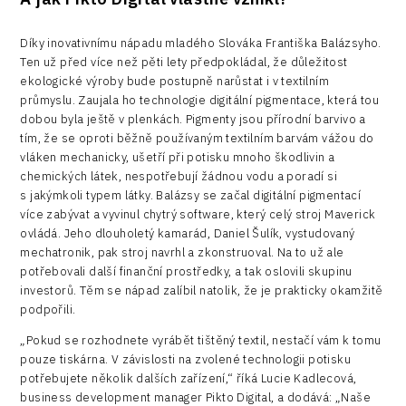
Díky inovativnímu nápadu mladého Slováka Františka Balázsyho.
Ten už před více než pěti lety předpokládal, že důležitost
ekologické výroby bude postupně narůstat i v textilním
průmyslu. Zaujala ho technologie digitální pigmentace, která tou
dobou byla ještě v plenkách. Pigmenty jsou přírodní barvivo a
tím, že se oproti běžně používaným textilním barvám vážou do
vláken mechanicky, ušetří při potisku mnoho škodlivin a
chemických látek, nespotřebují žádnou vodu a poradí si
s jakýmkoli typem látky. Balázsy se začal digitální pigmentací
více zabývat a vyvinul chytrý software, který celý stroj Maverick
ovládá. Jeho dlouholetý kamarád, Daniel Šulík, vystudovaný
mechatronik, pak stroj navrhl a zkonstruoval. Na to už ale
potřebovali další finanční prostředky, a tak oslovili skupinu
investorů. Těm se nápad zalíbil natolik, že je prakticky okamžitě
podpořili.
„Pokud se rozhodnete vyrábět tištěný textil, nestačí vám k tomu
pouze tiskárna. V závislosti na zvolené technologii potisku
potřebujete několik dalších zařízení,“ říká Lucie Kadlecová,
business development manager Pikto Digital, a dodává: „Naše