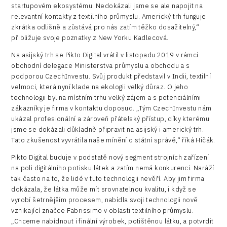
startupovém ekosystému. Nedokázali jsme se ale napojit na
relevantní kontakty z textilního průmyslu. Americký trh funguje
zkrátka odlišně a zůstává pro nás zatím těžko dosažitelný,“
přibližuje svoje poznatky z New Yorku Kadlecová.
Na asijský trh se Pikto Digital vrátil v listopadu 2019 v rámci
obchodní delegace Ministerstva průmyslu a obchodu a s
podporou CzechInvestu. Svůj produkt představil v Indii, textilní
velmoci, která nyní klade na ekologii velký důraz. O jeho
technologii byl na místním trhu velký zájem a s potenciálními
zákazníky je firma v kontaktu doposud. „Tým CzechInvestu nám
ukázal profesionální a zároveň přátelský přístup, díky kterému
jsme se dokázali důkladně připravit na asijský i americký trh.
Tato zkušenost vyvrátila naše mínění o státní správě,“ říká Hičák.
Pikto Digital buduje v podstatě nový segment strojních zařízení
na poli digitálního potisku látek a zatím nemá konkurenci. Naráží
tak často na to, že lidé v tuto technologii nevěří. Aby jim firma
dokázala, že látka může mít srovnatelnou kvalitu, i když se
vyrobí šetrnějším procesem, nabídla svoji technologii nově
vznikající značce Fabrissimo v oblasti textilního průmyslu.
„Chceme nabídnout i finální výrobek, potištěnou látku, a potvrdit