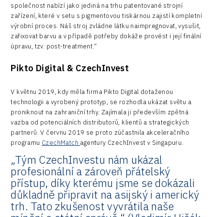
společnost nabízí jako jediná na trhu patentované strojní
zařízení, které v setu s pigmentovou tiskárnou zajistí kompletní
výrobní proces. Náš stroj zvládne látku naimpregnovat, vysušit,
zafixovat barvu a v případě potřeby dokáže provést i její finální
úpravu, tzv. post-treatment.“
Pikto Digital
& CzechInvest
V květnu 2019, kdy měla firma Pikto Digital dotaženou
technologii a vyrobený prototyp, se rozhodla ukázat světu a
proniknout na zahraniční trhy. Zajímala ji především zpětná
vazba od potenciálních distributorů, klientů a strategických
partnerů. V červnu 2019 se proto zúčastnila akceleračního
programu
CzechMatch
agentury CzechInvest v Singapuru.
„Tým CzechInvestu nám ukázal
profesionální a zároveň přátelský
přístup, díky kterému jsme se dokázali
důkladně připravit na asijský i americký
trh. Tato zkušenost vyvrátila naše