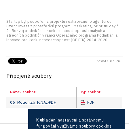
Startup byl podpořen z projektu realizovaného agenturou
CzechInvest z prostředků programu Marketing, prioritní osy č.
2 „Rozvoj podnikání a konkurenceschopnosti malých a
středních podniků“ v rámci Operačního programu Podnikání a
inovace pro konkurenceschopnost (OP PIK) 2014-2020.
poslat e-mailem
Připojené soubory
Název souboru
Typ souboru
06_Motionlab_FINAL-PDF
PDF
K ukládání nastavení a správnému
fungování využíváme soubory cookies.