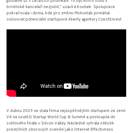
globálně už v začátcích podnikání. To bychom u stolu v
brněnské kanceláři nezjistili,“ uzavírá Koubek. Spolupráce
pokračovala i doma, kde pro změnu Motionlab pomáhal
oslovovat potenciální startupové klienty agentury CzechInvest.
V dubnu 2019 se stala firma nejúspěšnějším startupem ze zemí
V4 na soutěži Startup World Cup & Summit a postoupila do
světového finále v Silicon Valley. Následně vyhrála několik
prestižních oborových ocenění jako Internet Effectivness