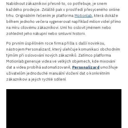
Nabídnout zákazníkovi přesně to, co potřebuje, je snem
každého prodejce. Zvláště pak v prostředí přesyceného online
trhu. Originálním řešením je platforma
Motionlab
, která dokáže
během jednoho večera vygenerovat například milion videí přímo
na míru cílovému zákazníkovi. Umí ho oslovit jménem nebo
zohlednit jeho nákupní nebo smluvní historii.
Po prvním úspěšném roce firma přišla s další novinkou,
nástrojem Personalizard, který ulehčuje komunikaci obchodním
týmům při oslovování nových zákazníků. Zatímco platforma
Motionlab generuje videa ve velkých objemech, kde mixování
dat a videa probíhá automatizovaně,
Personalizard
umožňuje
uživatelům jednoduché manuální vložení dat o konkrétním
zákazníkovi a jejich rychlé sdílení.