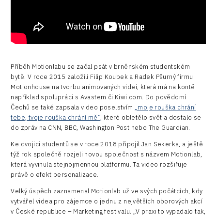
Příběh Motionlabu se začal psát v brněnském studentském
bytě. V roce 2015 založili Filip Koubek a Radek Pšurný firmu
Motionhouse na tvorbu animovaných videí, která má na kontě
například spolupráci s Avastem či Kiwi.com. Do povědomí
Čechů se také zapsala video poselstvím
„moje rouška chrání
tebe, tvoje rouška chrání mě“,
které obletělo svět a dostalo se
do zpráv na CNN, BBC, Washington Post nebo The Guardian.
Ke dvojici studentů se v roce 2018 připojil Jan Sekerka, a ještě
týž rok společně rozjeli novou společnost s názvem Motionlab,
která vyvinula stejnojmennou platformu. Ta video rozšiřuje
právě o efekt personalizace.
Velký úspěch zaznamenal Motionlab už ve svých počátcích, kdy
vytvářel videa pro zájemce o jednu z největších oborových akcí
v České republice – Marketing festivalu. „V praxi to vypadalo tak,