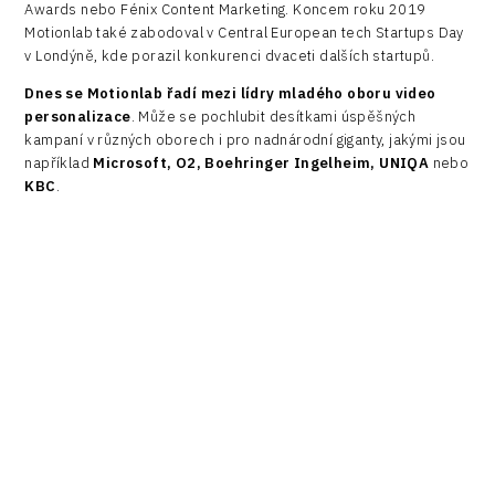
Awards nebo Fénix Content Marketing. Koncem roku 2019
Motionlab také zabodoval v Central European tech Startups Day
v Londýně, kde porazil konkurenci dvaceti dalších startupů.
Dnes se Motionlab řadí mezi lídry mladého oboru video
personalizace
. Může se pochlubit desítkami úspěšných
kampaní v různých oborech i pro nadnárodní giganty, jakými jsou
například
Microsoft, O2, Boehringer Ingelheim, UNIQA
nebo
KBC
.