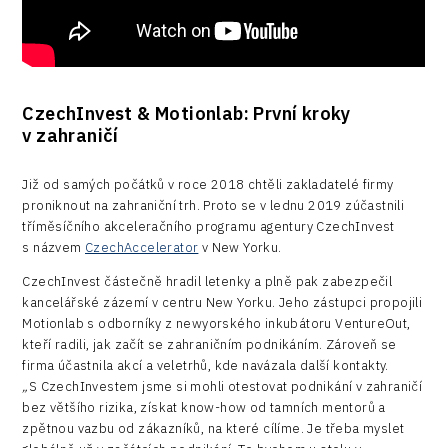
CzechInvest & Motionlab: První kroky
v zahraničí
Již od samých počátků v roce 2018 chtěli zakladatelé firmy
proniknout na zahraniční trh. Proto se v lednu 2019 zúčastnili
tříměsíčního akceleračního programu agentury CzechInvest
s názvem
CzechAccelerator
v New Yorku.
CzechInvest částečně hradil letenky a plně pak zabezpečil
kancelářské zázemí v centru New Yorku. Jeho zástupci propojili
Motionlab s odborníky z newyorského inkubátoru VentureOut,
kteří radili, jak začít se zahraničním podnikáním. Zároveň se
firma účastnila akcí a veletrhů, kde navázala další kontakty.
„
S CzechInvestem jsme si mohli otestovat podnikání v zahraničí
bez většího rizika, získat know-how od tamních mentorů a
zpětnou vazbu od zákazníků, na které cílíme. Je třeba myslet