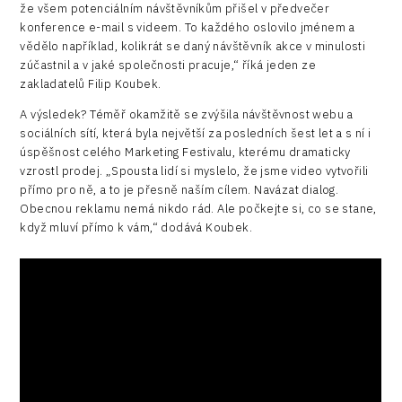
že všem potenciálním návštěvníkům přišel v předvečer
konference e-mail s videem. To každého oslovilo jménem a
vědělo například, kolikrát se daný návštěvník akce v minulosti
zúčastnil a v jaké společnosti pracuje,“ říká jeden ze
zakladatelů Filip Koubek.
A výsledek? Téměř okamžitě se zvýšila návštěvnost webu a
sociálních sítí, která byla největší za posledních šest let a s ní i
úspěšnost celého Marketing Festivalu, kterému dramaticky
vzrostl prodej. „Spousta lidí si myslelo, že jsme video vytvořili
přímo pro ně, a to je přesně naším cílem. Navázat dialog.
Obecnou reklamu nemá nikdo rád. Ale počkejte si, co se stane,
když mluví přímo k vám,“ dodává Koubek.