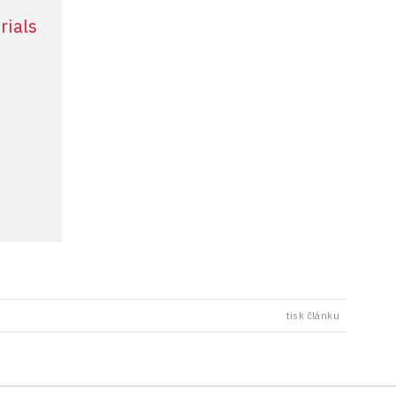
více informací
rials
tisk článku