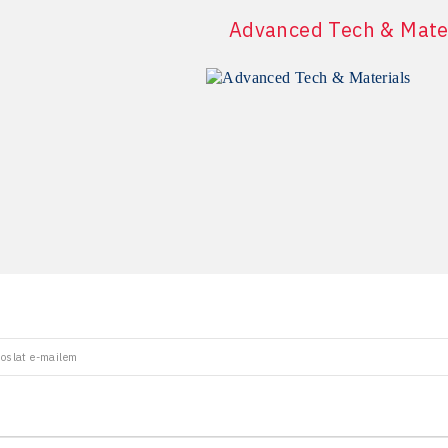
více informací
více informací
Advanced Tech & Mate
oslat e-mailem
více informací
více informací