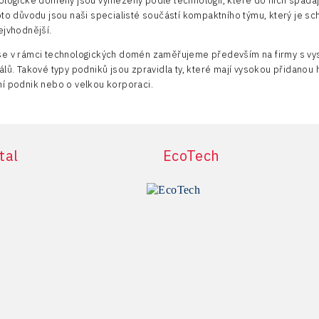
ologické domény jsou vymezeny podle technologií, které do nich spadaj
oto důvodu jsou naši specialisté součástí kompaktního týmu, který je 
ejvhodnější.
se v rámci technologických domén zaměřujeme především na firmy s vys
lů. Takové typy podniků jsou zpravidla ty, které mají vysokou přidanou h
í podnik nebo o velkou korporaci.
tal
EcoTech