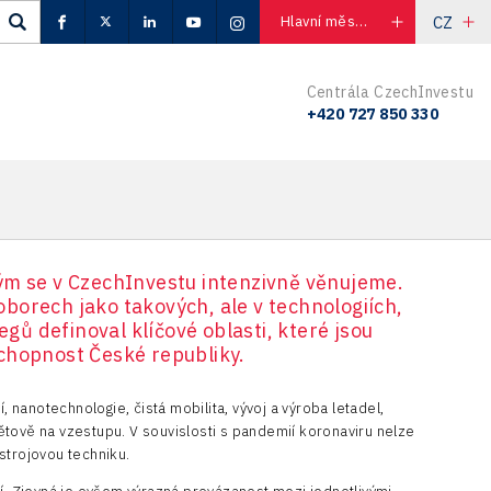
CZ
Hlavní město Praha
Centrála CzechInvestu
+420 727 850 330
ým se v CzechInvestu intenzivně věnujeme.
borech jako takových, ale v technologiích,
gů definoval klíčové oblasti, které jsou
chopnost České republiky.
í, nanotechnologie, čistá mobilita, vývoj a výroba letadel,
větově na vzestupu. V souvislosti s pandemií koronaviru nelze
ístrojovou techniku.