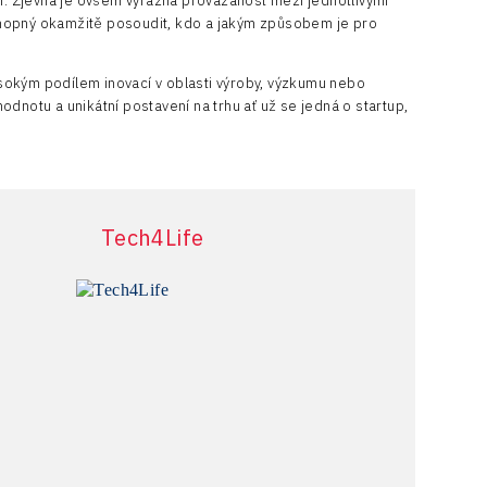
í. Zjevná je ovšem výrazná provázanost mezi jednotlivými
schopný okamžitě posoudit, kdo a jakým způsobem je pro
okým podílem inovací v oblasti výroby, výzkumu nebo
odnotu a unikátní postavení na trhu ať už se jedná o startup,
Tech4Life