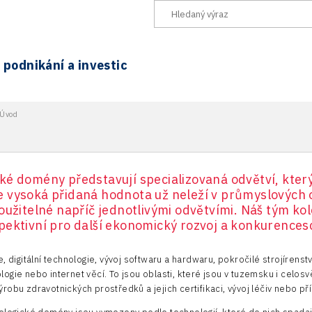
podnikání a investic
Úvod
ké domény představují specializovaná odvětví, kter
 vysoká přidaná hodnota už neleží v průmyslových o
oužitelné napříč jednotlivými odvětvími. Náš tým kole
pektivní pro další ekonomický rozvoj a konkurences
, digitální technologie, vývoj softwaru a hardwaru, pokročilé strojírenstv
ogie nebo internet věcí. To jsou oblasti, které jsou v tuzemsku i celos
robu zdravotnických prostředků a jejich certifikaci, vývoj léčiv nebo př