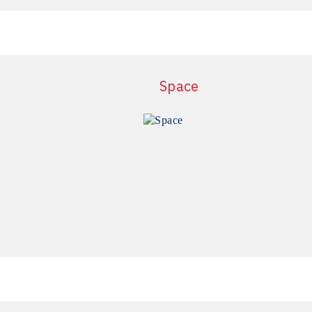
více informací
více informací
Space