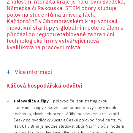
Znalostní intenzita kraje je na úrovni Švédska,
Německa či Rakouska. STEM obory studuje
polovina studentů na univerzitách.
Každoročně v Jihomoravském kraji vznikají
inovativní startupy s globálním potenciálem a
přichází do regionu etablované zahraniční
technologické firmy vytvářející nová
kvalifikovaná pracovní místa.
Více informací
Klíčová hospodářská odvětví
Polovodiče a čipy
– polovodiče jsou strategickou
surovinou a čipy klíčovým komponentem výroby v mnoha
technologických sektorech. V Jihomoravském kraji vznikl
Český polovodičový klastr a České polovodičové centrum.
Na VUT v Brně je možné studovat obor Návrh čipů a moderní
polovodičové technologie. Působí zde high-tech firmy