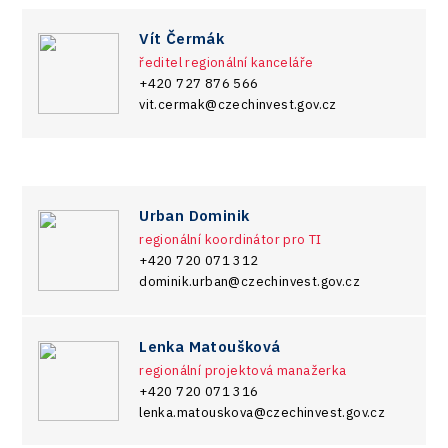
Vít Čermák
ředitel regionální kanceláře
+420 727 876 566
vit.cermak@czechinvest.gov.cz
Urban Dominik
regionální koordinátor pro TI
+420 720 071 312
dominik.urban@czechinvest.gov.cz
Lenka Matoušková
regionální projektová manažerka
+420 720 071 316
lenka.matouskova@czechinvest.gov.cz