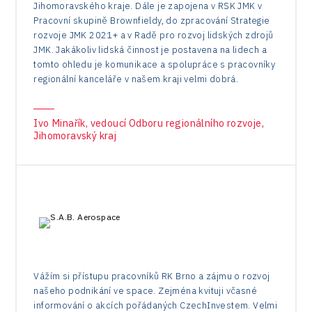
Jihomoravského kraje. Dále je zapojena v RSK JMK v
Pracovní skupině Brownfieldy, do zpracování Strategie
rozvoje JMK 2021+ a v Radě pro rozvoj lidských zdrojů
JMK. Jakákoliv lidská činnost je postavena na lidech a
tomto ohledu je komunikace a spolupráce s pracovníky
regionální kanceláře v našem kraji velmi dobrá.
Ivo Minařík, vedoucí Odboru regionálního rozvoje,
Jihomoravský kraj
Vážím si přístupu pracovníků RK Brno a zájmu o rozvoj
našeho podnikání ve space. Zejména kvituji včasné
informování o akcích pořádaných CzechInvestem. Velmi