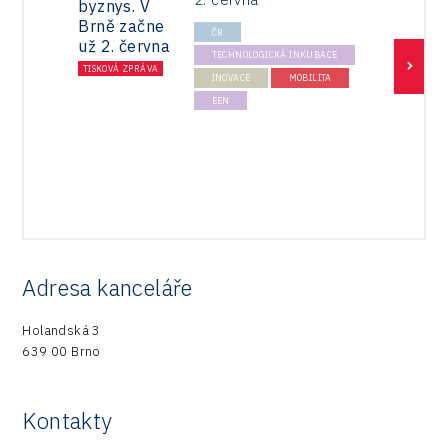
ČR
TECHNOLOGICKÁ INKUBACE
TISKOVÁ ZPRÁVA
TISK
INOVACE
MOBILITA
EEN
Adresa kanceláře
Holandská 3
639 00 Brno
Kontakty