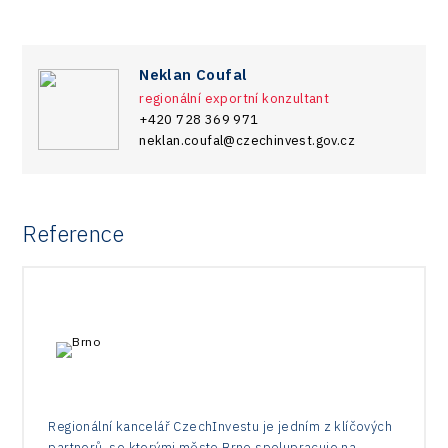
Neklan Coufal
regionální exportní konzultant
+420 728 369 971
neklan.coufal@czechinvest.gov.cz
Reference
Regionální kancelář CzechInvestu je jedním z klíčových
partnerů, se kterými město Brno spolupracuje na