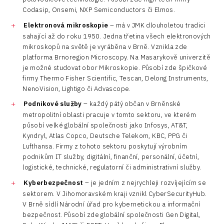
Codasip, Onsemi, NXP Semiconductors či Elmos.
Elektronová mikroskopie
– má v JMK dlouholetou tradici
sahající až do roku 1950. Jedna třetina všech elektronových
mikroskopů na světě je vyráběna v Brně. Vznikla zde
platforma Brnoregion Microscopy. Na Masarykově univerzitě
je možné studovat obor Mikroskopie. Působí zde špičkové
firmy Thermo Fisher Scientific, Tescan, Delong Instruments,
NenoVision, Lightigo či Advascope.
Podnikové služby
– každý pátý občan v Brněnské
metropolitní oblasti pracuje v tomto sektoru, ve kterém
působí velké globální společnosti jako Infosys, AT&T,
Kyndryl, Atlas Copco, Deutsche Telekom, KBC, PPG či
Lufthansa. Firmy z tohoto sektoru poskytují výrobním
podnikům IT služby, digitální, finanční, personální, účetní,
logistické, technické, regulatorní či administrativní služby.
Kyberbezpečnost
– je jedním z nejrychleji rozvíjejícím se
sektorem. V Jihomoravském kraji vznikl CyberSecurityHub.
V Brně sídlí Národní úřad pro kybernetickou a informační
bezpečnost. Působí zde globální společnosti Gen Digital,