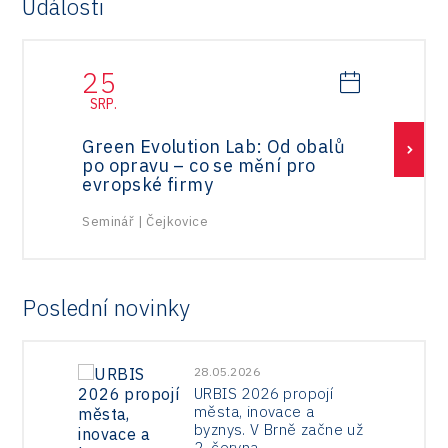
Události
25
2
SRP.
ZÁ
Green Evolution Lab: Od obalů
Ve
po opravu – co se mění pro
Ji
evropské firmy
Udá
Seminář
|
Čejkovice
Poslední novinky
28.05.2026
URBIS 2026 propojí
města, inovace a
byznys. V Brně začne už
2. června