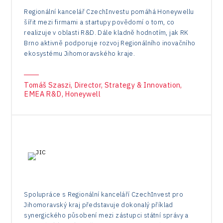
Regionální kancelář CzechInvestu pomáhá Honeywellu
šířit mezi firmami a startupy povědomí o tom, co
realizuje v oblasti R&D. Dále kladně hodnotím, jak RK
Brno aktivně podporuje rozvoj Regionálního inovačního
ekosystému Jihomoravského kraje.
Tomáš Szaszi, Director, Strategy & Innovation,
EMEA R&D, Honeywell
Spolupráce s Regionální kanceláří CzechInvest pro
Jihomoravský kraj představuje dokonalý příklad
synergického působení mezi zástupci státní správy a