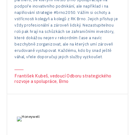
podpoře inovativního podnikání, ale například i na
naplňování strategie #brno2050. Vážím si ochoty a
vstřícnosti kolegyň a kolegů z RK Brno. Jejich přístup je
vždy profesionální a zároveň lidský. Nezastupitelnou
roli pak hrají na schůzkách se zahraničními investory,
které dokážou nejen v rekordním čase a navíc
bezchybně zorganizovat, ale na kterých umí zároveň
erudovaně vystupovat. Každému, kdo by snad ještě
váhal, vřele doporučuji jejich služby vyzkoušet.
František Kubeš, vedoucí Odboru strategického
rozvoje a spolupráce, Brno