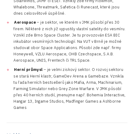
SolarWinds, JAMF či ESET. Vznikly zde firmy Flowmon,
Whalebone, Threatmark, Safetica či Runecast, které jsou
dnes celosvětově úspěšné.
Aerospace
– je sektor, ve kterém v JMK působí přes 30
firem. Některé z nich již vypustily vlastní satelity do vesmíru.
Vznikl zde Brno Space Cluster. Je tu provozován ESA BIC
inkubátor vesmírných technologií. Na VUT v Brně je možné
studovat obor Space Applications. Působí zde např. firmy
Honeywell, VZLU Aerospace, OHB Czechspace, S.A.B.
Aerospace, UNIS, Frentech či TRL Space.
Herní průmysl
– je velmi ziskový sektor. O rozvoj sektoru
se stará Herní klastr, GameDev Arena a Gamebaze. Vznikla
tu řada herních bestsellerů jako Mafia, Arma, Machinarium,
Farming Simulator nebo Grey Zone Warfare. V JMK působí
přes 40 herních studií, jmenujme např. Bohemia Interactive,
Hangar 13, Ingame Studios, Madfinger Games a Ashborne
Games