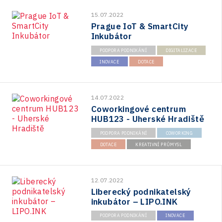
15.07.2022
Prague IoT & SmartCity
Inkubátor
PODPORA PODNIKÁNÍ
DIGITALIZACE
INOVACE
DOTACE
14.07.2022
Coworkingové centrum
HUB123 - Uherské Hradiště
PODPORA PODNIKÁNÍ
COWORKING
DOTACE
KREATIVNÍ PRŮMYSL
12.07.2022
Liberecký podnikatelský
inkubátor – LIPO.INK
PODPORA PODNIKÁNÍ
INOVACE