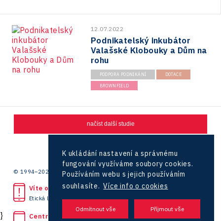
12.07.2022
Podnikatelský inkubátor
Valašské Klobouky a Dům na
rohu
PODPORA PODNIKÁNÍ
DOTACE
BROWNFIELD
načíst další studie
1
2
K ukládání nastavení a správnému
fungování využíváme soubory cookies.
© 1994–2026 CzechInvest | .
Používáním webu s jejich používáním
souhlasíte.
Více info o cookies
Víte o protiprávním jednání?
Etická linka
}
Centrála