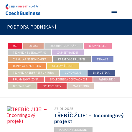
PODPORA PODNIKÁNÍ
VŠE
DOTACE
PODPORA PODNIKÁNÍ
BROWNFIELD
TECHNICKÉ VZDĚLÁVÁNÍ
ZAMĚSTNANOST
CIRKULÁRNÍ EKONOMIKA
KREATIVNÍ PRŮMYSL
INOVACE
DOPRAVA A MOBILITA
CESTOVNÍ RUCH
TECHNICKÁ INFRASTRUKTURA
COWORKING
ENERGETIKA
PRŮMYSLOVÁ ZÓNA
SPOLEČENSKÁ ODPOVĚDNOST
PŘÍHRANIČÍ
DIGITALIZACE
PPP PROJEKTY
MARKETING
27.01.2025
TŘEBÍČ ŽIJE! – Incomingový
projekt
PODPORA PODNIKÁNÍ