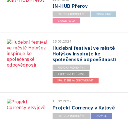
IN-HUB Přerov
PODPORA PODNIKÁNÍ
COWORKING
BROWNFIELD
28.05.2024
Hudební festival ve městě
Holýšov inspiruje ke
společenské odpovědnosti
PODPORA PODNIKÁNÍ
KREATIVNÍ PRŮMYSL
SPOLEČENSKÁ ODPOVĚDNOST
15.07.2022
Projekt Corrency v Kyjově
PODPORA PODNIKÁNÍ
INOVACE