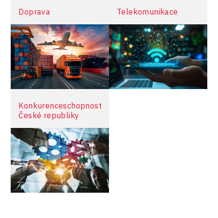
Doprava
Telekomunikace
Konkurenceschopnost
České republiky
více informací
více informací