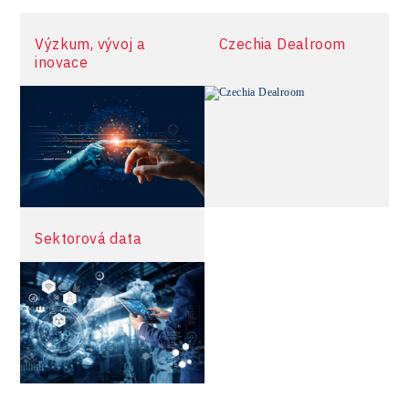
více informací
Výzkum, vývoj a
Czechia Dealroom
inovace
Sektorová data
více informací
více informací