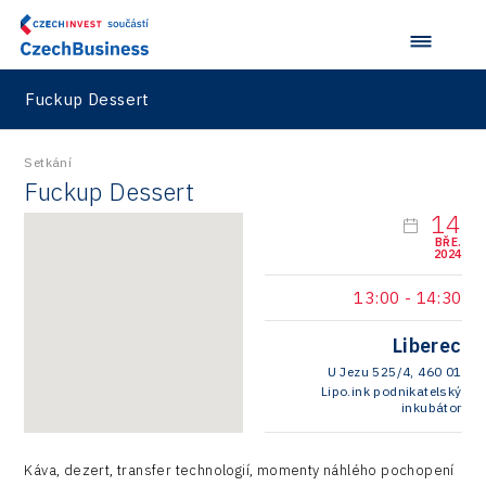
Vehicles
Fuckup Dessert
Setkání
Fuckup Dessert
14
BŘE.
2024
13:00
-
14:30
Liberec
U Jezu 525/4, 460 01
Lipo.ink podnikatelský
inkubátor
Káva, dezert, transfer technologií, momenty náhlého pochopení