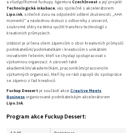
a všudypřítomné fuckupy. Agentura
CzechInvest
a její projekt
Technologická inkubace
, vás společně s akcelerátorem
Lipo.ink
, srdečně zvou na odpolední sdílení zkušeností, „AHA
momentů“ a následnou diskuzi s odborníky z univerzit,
soukromé sféry na téma využití transferu technologií v
kreativních průmyslech.
Událost je určena všem zájemcům o obor kreativních průmyslů:
podnikatelům/podnikatelkám i kreativcům s unikátním
inovativním řešením, kteří se chystají spolupracovat s
výzkumnou organizací. A zároveň také
akademikům/akademičkám, pracovníkům/pracovnicím
výzkumných organizací, kteří by se rádi zapojili do spolupráce
se zájemci z řad kreativců.
Fuckup Dessert
je součástí akce
Creative Meets
Business
organizované podnikatelským akcelerátorem
Lipo.Ink
.
Program akce Fuckup Dessert: