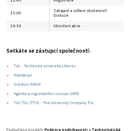
12:45
Registrace
Zahájení a sdílení zkušeností
13:00
Diskuze
14:30
Ukončení akce
Setkáte se zástupci společností:
TUL - Technická univerzita Liberec
MemBrain
Outdoor KWAK
Agentura regionálního rozvoje (ARR)
TUC TUL (TTO) - The University Company TUL
Podpořeno projekty
Podpora podnikavosti
a
Technologická