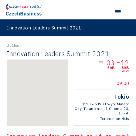
Innovation Leaders Summit 2021
Událost
Innovation Leaders Summit 2021
03
12
BŘE.
BŘE.
2021
09:00
Tokio
〒105-6390 Tokyo, Minato
City, Toranomon, 1 Chome−23,
１〜４
Toranomon Hills