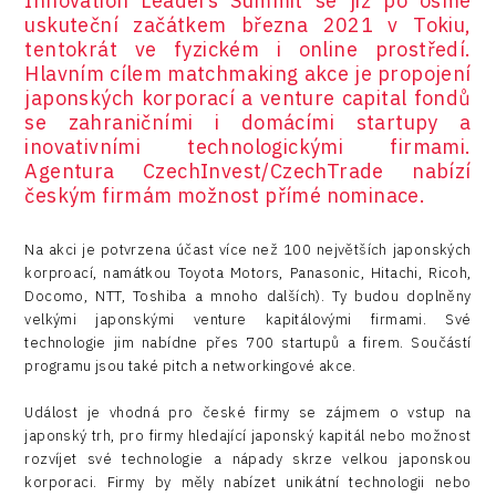
Innovation Leaders Summit se již po osmé
uskuteční začátkem března 2021 v Tokiu,
tentokrát ve fyzickém i online prostředí.
Hlavním cílem matchmaking akce je propojení
japonských korporací a venture capital fondů
se zahraničními i domácími startupy a
inovativními technologickými firmami.
Agentura CzechInvest/CzechTrade nabízí
českým firmám možnost přímé nominace.
Na akci je potvrzena účast více než 100 největších japonských
korproací, namátkou Toyota Motors, Panasonic, Hitachi, Ricoh,
Docomo, NTT, Toshiba a mnoho dalších). Ty budou doplněny
velkými japonskými venture kapitálovými firmami. Své
technologie jim nabídne přes 700 startupů a firem. Součástí
programu jsou také pitch a networkingové akce.
Událost je vhodná pro české firmy se zájmem o vstup na
japonský trh, pro firmy hledající japonský kapitál nebo možnost
rozvíjet své technologie a nápady skrze velkou japonskou
korporaci. Firmy by měly nabízet unikátní technologii nebo