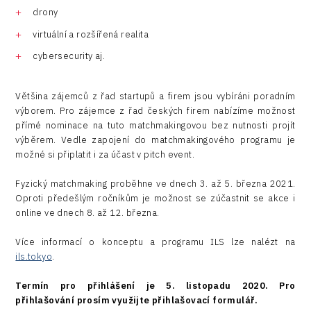
drony
virtuální a rozšířená realita
cybersecurity aj.
Většina zájemců z řad startupů a firem jsou vybíráni poradním
výborem. Pro zájemce z řad českých firem nabízíme možnost
přímé nominace na tuto matchmakingovou bez nutnosti projít
výběrem. Vedle zapojení do matchmakingového programu je
možné si připlatit i za účast v pitch event.
Fyzický matchmaking proběhne ve dnech 3. až 5. března 2021.
Oproti předešlým ročníkům je možnost se zúčastnit se akce i
online ve dnech 8. až 12. března.
Více informací o konceptu a programu ILS lze nalézt na
ils.tokyo
.
Termín pro přihlášení je 5. listopadu 2020. Pro
přihlašování prosím využijte přihlašovací formulář.