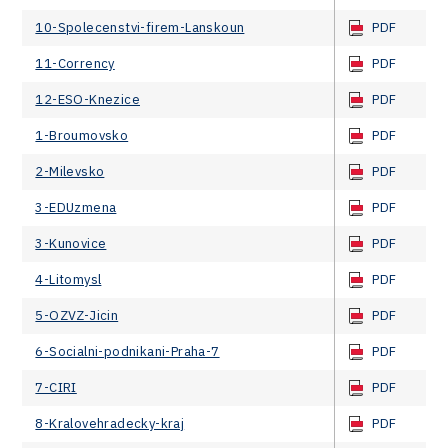
10-Spolecenstvi-firem-Lanskoun
PDF
11-Corrency
PDF
12-ESO-Knezice
PDF
1-Broumovsko
PDF
2-Milevsko
PDF
3-EDUzmena
PDF
3-Kunovice
PDF
4-Litomysl
PDF
5-OZVZ-Jicin
PDF
6-Socialni-podnikani-Praha-7
PDF
7-CIRI
PDF
8-Kralovehradecky-kraj
PDF