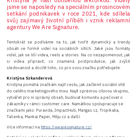
Kristýna je naší oblíbenou lektorkou. Viděly
jsme se naposledy na speciálním prosincovém
Infrastructure
setkání podnikavek v roce 2021, kde sdílela
svůj zajímavý životní příběh i vznik reklamní
Logic/MaaS
agentury We Are Signature.
R&D
Tentokrát se podíváme na to, jak tvořit dynamický a trendy
Security
obsah ve formě videí na sociálních sítích. Jaké jsou formáty
videí, jak se liší videa, reels a stories. Na co nezapomenout, jak
Vehicles
si videa připravit, co znamená postprodukce, jak zvýšit
sledovanost a docílit toho, co pro svou značku potřebujete.
Kristýna Szkanderová
Kristýna pomáhá značkám najít cestu, jak začlenit sociální sítě
do celého marketingového mixu. Najít správnou cílovou skupinu,
vytvářet pro ni správný obsah, budovat komunitu a pečovat o
zákazníky v rámci customer care. Namátkou spolupracuje se
značkami jako: Puravida, ImpactHub, Mangas.cz, Tropikalia,
Tašenka, Mankai Paper, Milju.cz a další.
Více informací na
https://wearesignature.cz/
.