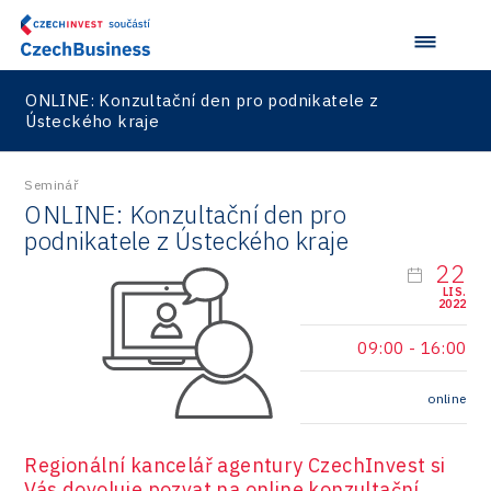
Drones
Kaleido
Konference Potenciál místní ekonomiky 2018
Příhraničí
Manufacturing
LAM-X
Představení průběžného pokroku projektu
Společenská odpovědnost
Rail
ONLINE: Konzultační den pro podnikatele z
Pasportizace
Virtual Lab
Ústeckého kraje
Technická infrastruktura
Road
Technické vzdělávání
Connectivity
Seminář
ONLINE: Konzultační den pro
Zaměstnanost
Consulting
podnikatele z Ústeckého kraje
Data services
22
LIS.
2022
Devices
09:00
-
16:00
Infrastructure
Logic/MaaS
online
R&D
Regionální kancelář agentury CzechInvest si
Security
Vás dovoluje pozvat na online konzultační