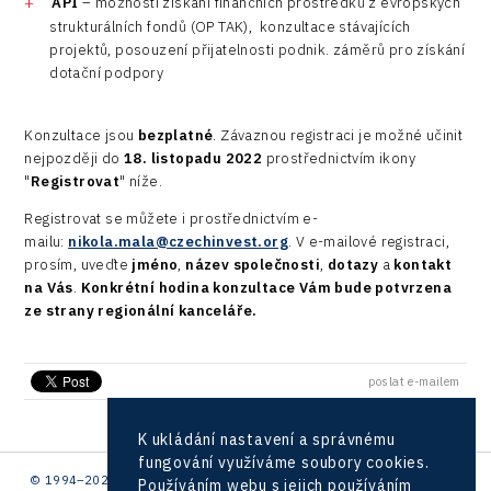
API
– možnosti získání finančních prostředků z evropských
strukturálních fondů (OP TAK), konzultace stávajících
projektů, posouzení přijatelnosti podnik. záměrů pro získání
dotační podpory
Konzultace jsou
bezplatné
. Závaznou registraci je možné učinit
nejpozději do
18. listopadu 2022
prostřednictvím ikony
"
Registrovat
" níže.
Registrovat se můžete i prostřednictvím e-
mailu:
nikola.mala@czechinvest.org
. V e-mailové registraci,
prosím, uveďte
jméno
,
název společnosti
,
dotazy
a
kontakt
na Vás
.
Konkrétní hodina konzultace Vám bude potvrzena
ze strany regionální kanceláře.
poslat e-mailem
K ukládání nastavení a správnému
fungování využíváme soubory cookies.
© 1994–2026 CzechInvest | .
Používáním webu s jejich používáním