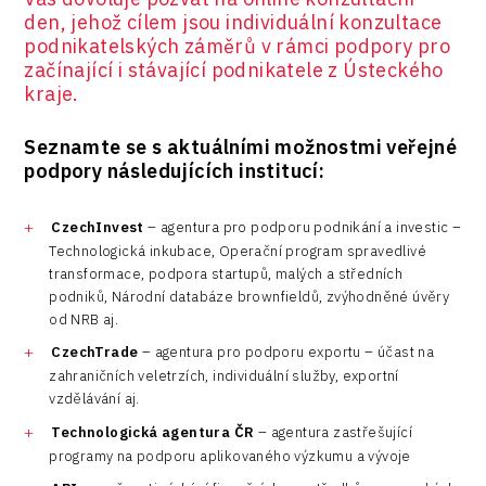
den, jehož cílem jsou individuální konzultace
Vehicles
podnikatelských záměrů v rámci podpory pro
začínající i stávající podnikatele z Ústeckého
kraje.
Seznamte se s aktuálními možnostmi veřejné
podpory následujících institucí:
CzechInvest
– agentura pro podporu podnikání a investic –
Technologická inkubace, Operační program spravedlivé
transformace, podpora startupů, malých a středních
podniků, Národní databáze brownfieldů, zvýhodněné úvěry
od NRB aj.
CzechTrade
– agentura pro podporu exportu – účast na
zahraničních veletrzích, individuální služby, exportní
vzdělávání aj.
Technologická agentura ČR
– agentura zastřešující
programy na podporu aplikovaného výzkumu a vývoje