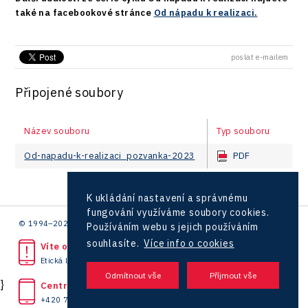
také na facebookové stránce
Od nápadu k realizaci.
poslat e-mailem
Připojené soubory
Název souboru
Typ souboru
Od-napadu-k-realizaci_pozvanka-2023
PDF
K ukládání nastavení a správnému
fungování využíváme soubory cookies.
© 1994–2026 CzechInvest | .
Používáním webu s jejich používáním
souhlasíte.
Více info o cookies
Víte o protiprávním jednání?
Etická linka
}
Centrála
+420 727 850 330