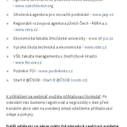
-
www.czechinvest.org
Jihočeská agentura pro inovační podnikání -
www.jaip.cz
Regionální rozvojová agentura jižních Čech - RERA a.s.
-
www.rera.cz
Ekonomická fakulta Jihočeské univerzity -
www.ef.jcu.cz
Vysoká škola technická a ekonomická -
www.vste.cz
VŠE, fakulta managementu v Jindřichově Hradci
-
www.fm.vse.cz
Podnikni TO! -
www.podniknito.cz
Start it @ČSOB -
Start It @ČSOB (csob.cz)
K přihlášení na webinář využijte přihlašovací formulář
. Po
odeslání Vás budeme registrovat a nejpozději v den před
konáním akce vám na uvedený email odešleme přihlašovací
údaje a pokyny.
Další události ze série cyklu Od nápadu k realizaci najdete