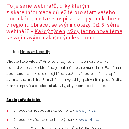
To je série webinářů, díky kterým
získáte informace důležité pro start vašeho
podnikání, ale také inspiraci a tipy, na koho se
v regionu obracet se svými dotazy. Již 5. série
webinářů -
Každý týden, vždy jedno nové téma
se zajímavým a zkušeným lektorem.
Lektor:
Miroslav Nejedlý
Chcete také vítězit? Ano, to chtějí všichni. Jen často chybí
pohled z boku, ze kterého je patrné, co zrovna drhne. Pomáhám
společnostem, které chtějí lépe využít svůj potenciál a zlepšit
svou pozici na trhu. Pomáhám jim vyladit jejich vnitřní prostředí a
marketingové a obchodní aktivity, abychom dosáhli cíle.
Spolupořadatelé:
Jihočeská hospodářská komora -
www.jhk.cz
Jihočeský vědeckotechnický park -
www.jvtp.cz
Agentura CzechInvest, pobočka České Budějovice