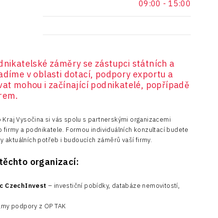
09:00
-
15:00
dnikatelské záměry se zástupci státních a
adíme v oblasti dotací, podpory exportu a
vat mohou i začínající podnikatelé, popřípadě
rem.
 Kraj Vysočina si vás spolu s partnerskými organizacemi
o firmy a podnikatele. Formou individuálních konzultací budete
 aktuálních potřeb i budoucích záměrů vaší firmy.
těchto organizací:
ic CzechInvest
– investiční pobídky, databáze nemovitostí,
amy podpory z OP TAK