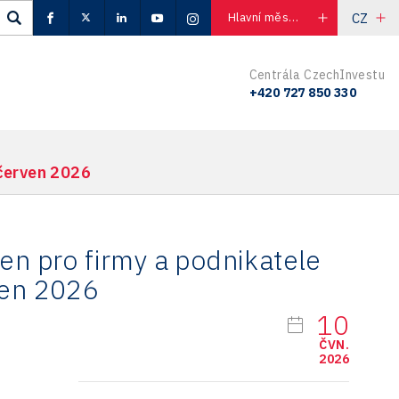
CZ
Hlavní město Praha
Centrála CzechInvestu
+420 727 850 330
 červen 2026
en pro firmy a podnikatele
ven 2026
10
ČVN.
2026