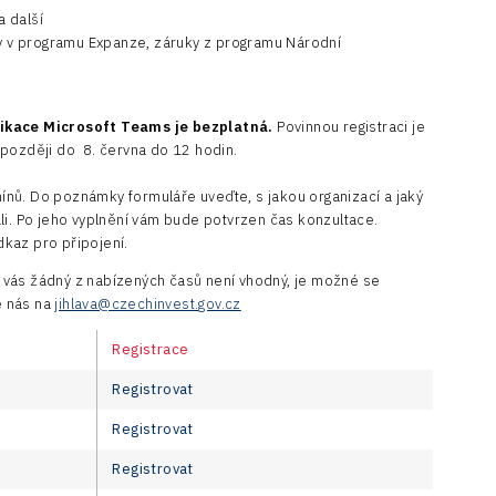
 další
 v programu Expanze, záruky z programu Národní
likace Microsoft Teams je bezplatná.
Povinnou registraci je
jpozději do 8. června do 12 hodin.
rmínů. Do poznámky formuláře uveďte, s jakou organizací a jaký
li. Po jeho vyplnění vám bude potvrzen čas konzultace.
kaz pro připojení.
 vás žádný z nabízených časů není vhodný, je možné se
je nás na
jihlava@czechinvest.gov.cz
Registrace
Registrovat
Registrovat
Registrovat