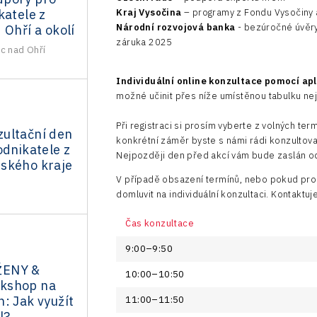
Kraj Vysočina
– programy z Fondu Vysočiny a
katele z
Národní rozvojová banka
- bezúročné úvěry
 Ohří a okolí
záruka 2025
c nad Ohří
Individuální online konzultace pomocí ap
možné učinit přes níže umístěnou tabulku ne
Při registraci si prosím vyberte z volných te
ultační den
konkrétní záměr byste s námi rádi konzultova
odnikatele z
Nejpozději den před akcí vám bude zaslán od
ského kraje
V případě obsazení termínů, nebo pokud pro
domluvit na individuální konzultaci. Kontaktu
Čas konzultace
9:00–9:50
ŽENY &
10:00–10:50
kshop na
: Jak využít
11:00–11:50
l?