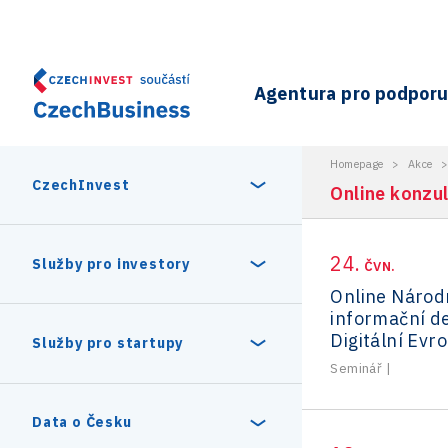
Agentura pro podporu 
Homepage
>
Akce
CzechInvest
Online konzul
24.
O nás
Služby pro investory
ČVN.
Online Národ
informační d
Organizační struktura
30 let CzechInvestu
Digitální Evr
Statistika investičních projektů
Služby pro startupy
Interní projekty
Seminář
|
Vedení agentury CzechInvest
Program Digitální Evropa
Investiční pobídky a dotace
Czechia Dealroom
Data o Česku