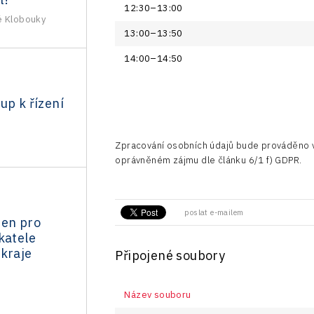
12:30–13:00
é Klobouky
13:00–13:50
14:00–14:50
up k řízení
Zpracování osobních údajů bude prováděno v
oprávněném zájmu dle článku 6/1 f) GDPR.
poslat e-mailem
den pro
katele
 kraje
Připojené soubory
Název souboru