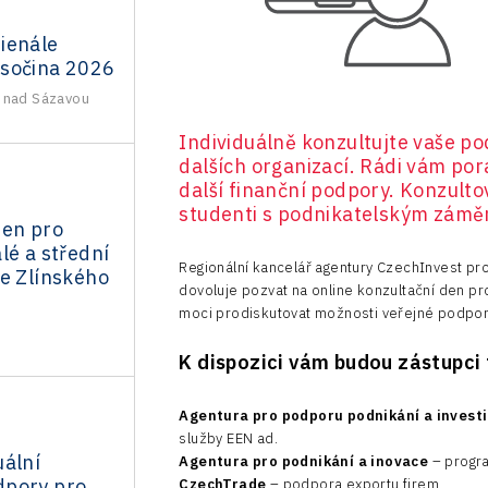
ienále
sočina 2026
 nad Sázavou
Individuálně konzultujte vaše po
dalších organizací. Rádi vám por
další finanční podpory. Konzulto
studenti s podnikatelským zámě
den pro
lé a střední
Regionální kancelář agentury CzechInvest pro
ze Zlínského
dovoluje pozvat na online konzultační den pr
moci prodiskutovat možnosti veřejné podpory
K dispozici vám budou zástupci 
Agentura pro podporu podnikání a invest
služby EEN ad.
uální
Agentura pro podnikání a inovace
– progr
dpory pro
CzechTrade
– podpora exportu firem